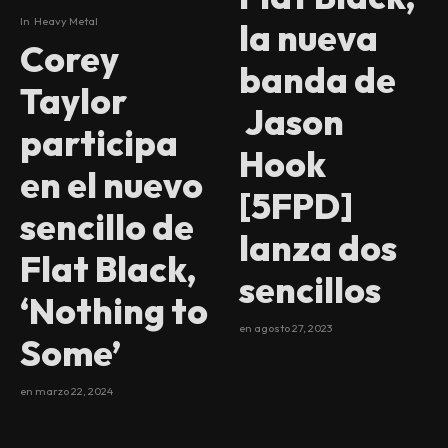
In
Heavy Metal
la nueva
Corey
banda de
Taylor
Jason
participa
Hook
en el nuevo
[5FPD]
sencillo de
lanza dos
Flat Black,
sencillos
‘Nothing to
en
agosto 27, 2023
Some’
en
marzo 22, 2024