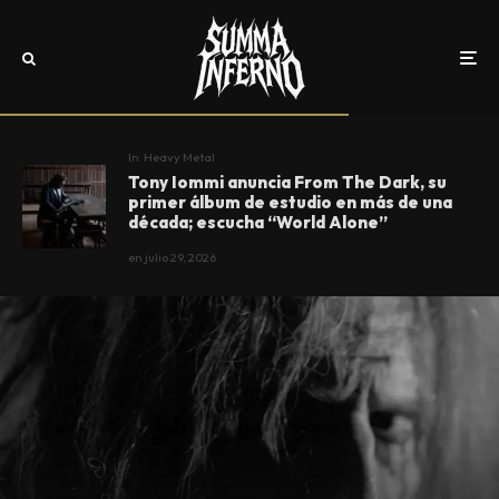
In
Heavy Metal
Tony Iommi anuncia From The Dark, su
primer álbum de estudio en más de una
década; escucha “World Alone”
en
julio 29, 2026