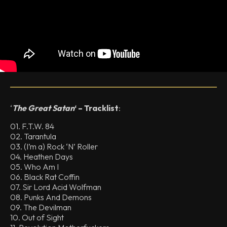
‘
The Great Satan
‘ – Tracklist
:
01. F.T.W. 84
02. Tarantula
03. (I’m a) Rock ‘N’ Roller
04. Heathen Days
05. Who Am I
06. Black Rat Coffin
07. Sir Lord Acid Wolfman
08. Punks And Demons
09. The Devilman
10. Out of Sight