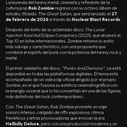
La leyenda del heavy metal, cineasta y referente de la
cultura pop
Rob Zombie
regresa con su octavo álbum de
estudio, titulado
The Great Satan
, que será lanzado el
27
de febrero de 2026
a través de
Nuclear Blast Records
.
Después del éxito de su aclamado disco
The Lunar
Injection Kool Aid Eclipse Conspiracy
(2021), que alcanzó el
Top 10 en listas internacionales, Zombie retoma su estilo
más salvaje y característico, con una propuesta que
combina el espíritu del punk con la potencia del heavy rock y
metal.
El primer adelanto del disco,
“Punks And Demons”
, ya está
disponible en todas las plataformas digitales. El tema está
acompañado de un videoclip oficial dirigido por el propio
Zombie, en el que fusiona su estética cinematográfica con
la energía visceral que lo ha convertido en una de las figuras
más distintivas del rock contemporáneo.
Con
The Great Satan
, Rob Zombie promete un viaje
sonoro intenso, cargado de riffs explosivos, ritmos
frenéticos y letras provocadoras que evocan la era
Hellbilly Deluxe
, pero con una producción moderna y un