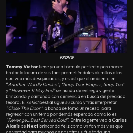
PRONG
Tommy Victor
tiene ya una fórmula perfecta para hacer
brotar la locura de sus fans prometiéndoles plumillas a los
que vea más desquiciados, y es así que el ambiente en
“
Another Wordly Device”
,
“Snap Your Fingers, Snap You
”
y “
However It May End”
se inunda de entrega y gente
brincando y cantando con demencia en busca del preciado
tesoro. El
setlist
bestial sigue su curso y tras interpretar
“Close The Door”
la banda se toma un receso, para
regresar con un tema por demás esperado como lo es
“Revenge,,,Best Served Cold”
. Entre la gente veo a
Carlos
Alanís
de
Next
brincando feliz como un fan más y es que
de verdad para muchos de nosotros si fue toda una