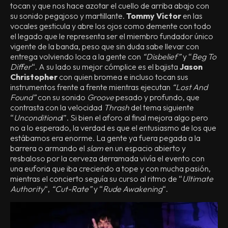
tocan y que nos hace azotar el cuello de arriba abajo con
su sonido pegajoso y martillante.
Tommy Victor
en las
vocales gesticula y abre los ojos como demente con todo
el legado que le representa ser el miembro fundador único
vigente de la banda, peso que sin duda sabe llevar con
entrega volviendo loca a la gente con
“Disbelief”
y “
Beg To
Differ
“. A su lado su mejor cómplice es el bajista
Jason
Christopher
con quien bromea e incluso tocan sus
instrumentos frente a frente mientras ejecutan
“Lost And
Found”
con su sonido
Groove
pesado y profundo, que
contrasta con la velocidad
Thrash
del tema siguiente
“
Unconditiona
l”. Si bien el aforo al final mejora algo pero
no a lo esperado, la verdad es que el entusiasmo de los que
estábamos era enorme. La gente ya fuera pegada a la
barrera o armando el
slam
en un espacio abierto y
resbaloso por la cerveza derramada vivía el evento con
una euforia que iba creciendo a tope y con mucha pasión,
mientras el concierto seguía su curso al ritmo de “
Ultimate
Authority
“,
“Cut-Rate”
y “
Rude Awakening
“.