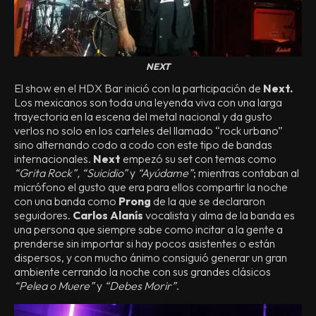
NEXT
El show en el HDX Bar inició con la participación de
Next.
Los mexicanos son toda una leyenda viva con una larga
trayectoria en la escena del metal nacional y da gusto
verlos no solo en los carteles del llamado “rock urbano”
sino alternando codo a codo con este tipo de bandas
internacionales.
Next
empezó su set con temas como
“Grita Rock”, “Suicidio”
y
“Ayúdame”
; mientras contaban al
micrófono el gusto que era para ellos compartir la noche
con una banda como
Prong
de la que se declararon
seguidores.
Carlos Alanís
vocalista y alma de la banda es
una persona que siempre sabe como incitar a la gente a
prenderse sin importar si hay pocos asistentes o están
dispersos, y con mucho ánimo consiguió generar un gran
ambiente cerrando la noche con sus grandes clásicos
“Pelea o Muere”
y
“Debes Morir”
.