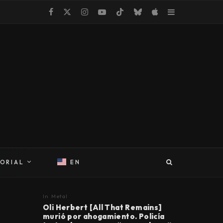
TORIAL
EN
In
Metal
Oli Herbert [All That Remains]
murió por ahogamiento. Policía