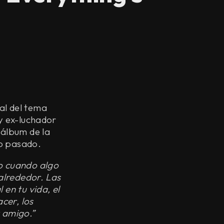
al del tema
 y ex-luchador
 álbum de la
o pasado.
mo cuando algo
alrededor. Las
 en tu vida, el
cer, los
er amigo.”