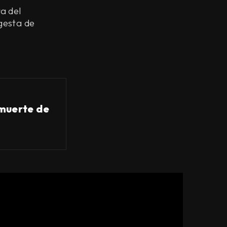
a del
gesta de
 muerte de