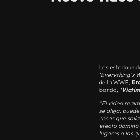
Los estadounid
‘Everything´s 
de la WWE,
En
banda,
‘
Victim
“El video real
se aleja, pued
cosas que solía
efecto dominó 
lugares a los qu