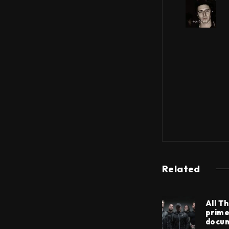
Related
All T
prime
docu