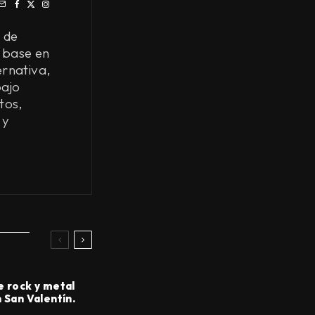
 de
 base en
ernativa,
bajo
tos,
 y
e rock y metal
 San Valentín.