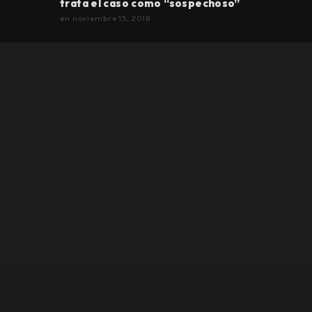
trata el caso como “sospechoso”
en
noviembre 15, 2018