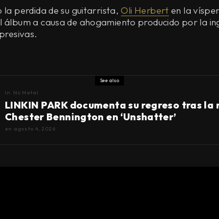
 la perdida de su guitarrista,
Oli Herbert
en la vísper
l álbum a causa de ahogamiento producido por la in
epresivas.
See also
In
Nü Metal
LINKIN PARK documenta su regreso tras la
Chester Bennington en ‘Unshatter’
en
agosto 4, 2026