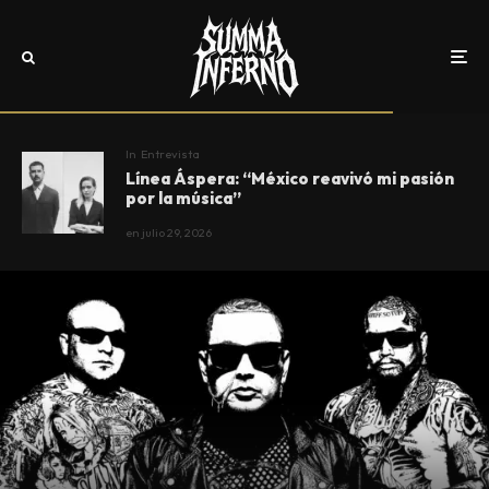
In
Entrevista
Línea Áspera: “México reavivó mi pasión
por la música”
en
julio 29, 2026