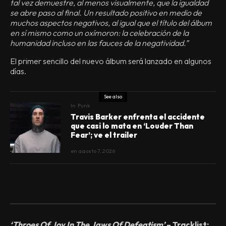
tal vez demuestre, al menos visualmente, que la igualdad
se abre paso al final. Un resultado positivo en medio de
muchos aspectos negativos, al igual que el título del álbum
en sí mismo como un oxímoron: la celebración de la
humanidad incluso en las fauces de la negatividad.”
El primer sencillo del nuevo álbum será lanzado en algunos
días.
See also
In
Punk
Travis Barker enfrenta el accidente
que casi lo mata en ‘Louder Than
Fear’; ve el trailer
en
agosto 7, 2026
‘Throes Of Joy In The Jaws Of Defeatism’
– Tracklist: