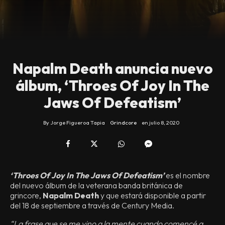
Napalm Death anuncia nuevo
álbum, ‘Throes Of Joy In The
Jaws Of Defeatism’
By
Jorge Figueroa Tapia
Grindcore
en
julio 8, 2020
‘Throes Of Joy In The Jaws Of Defeatism’
es el nombre
del nuevo álbum de la veterana banda británica de
grincore,
Napalm Death
y que estará disponible a partir
del 18 de septiembre a través de Century Media.
“La frase que se me vino a la mente cuando comencé a