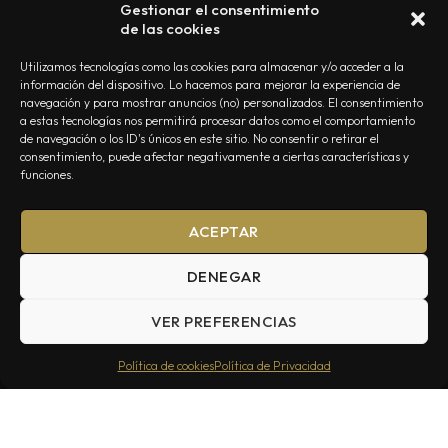
Gestionar el consentimiento
de las cookies
Utilizamos tecnologías como las cookies para almacenar y/o acceder a la
información del dispositivo. Lo hacemos para mejorar la experiencia de
navegación y para mostrar anuncios (no) personalizados. El consentimiento
a estas tecnologías nos permitirá procesar datos como el comportamiento
NOSOTROS
CONTACTO
EDITORIAL
POLÍTICA DE PRIVACIDAD
de navegación o los ID's únicos en este sitio. No consentir o retirar el
consentimiento, puede afectar negativamente a ciertas características y
POLÍTICA DE COOKIES
TÉRMINOS Y CONDICIONES
funciones.
ACEPTAR
DENEGAR
VER PREFERENCIAS
Summa Inferno — Todos los Derechos Reservados © 2026
Política de cookies
Política de Privacidad