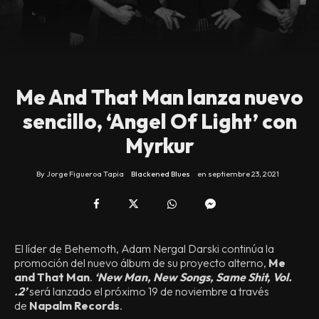
Me And That Man lanza nuevo
sencillo, ‘Angel Of Light’ con
Myrkur
By
Jorge Figueroa Tapia
Blackened Blues
en
septiembre 23, 2021
El líder de Behemoth, Adam Nergal Darski continúa la
promoción del nuevo álbum de su proyecto alterno,
Me
and That Man
.
‘New Man, New Songs, Same Shit, Vol.
.2’
será lanzado el próximo 19 de noviembre a través
de
Napalm Records
.