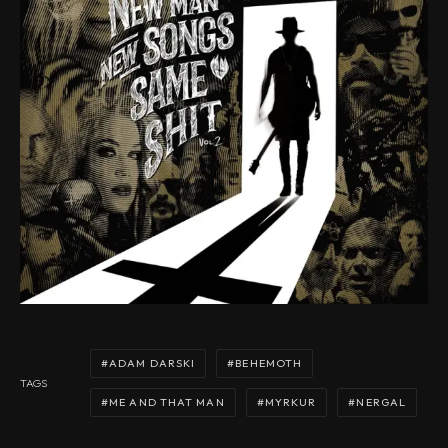
ADAM DARSKI
BEHEMOTH
TAGS
ME AND THAT MAN
MYRKUR
NERGAL