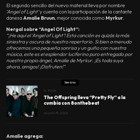
El segundo sencillo del nuevo material lleva por nombre
‘Angel of Light’
y cuenta con la participación de la cantante
danesa
Amalie Bruun
, mejor conocida como
Myrkur
.
Nergal sobre “Angel Of Light”:
“¡He aquí el ‘Angel of Light’! Esta canción es quizás la más
siniestra y oscura de nuestro repertorio. Si bien a menudo
ofrecemos una pequeña sonrisa y un guiño con nuestra
música, este es el esplendor luciferino puro entregado por
nuestro propio ángel, Amalie de Myrkur. ¡Es toda suya
ahora, amigos! ¡Disfruten!”
See also
In
Punk
The Offspring lleva “Pretty Fly” a la
cumbia con 8onthebeat
en
julio 31, 2026
Amalie agrega: