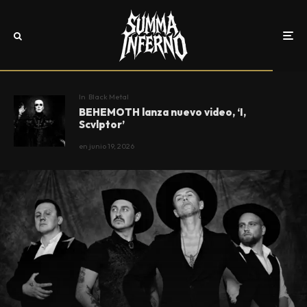
In
Black Metal
BEHEMOTH lanza nuevo video, ‘I,
Scvlptor’
en
junio 19, 2026