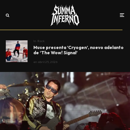
In
Rock
Muse presenta ‘Cryogen’, nuevo adelanto
de ‘The Wow! Signal’
en
abril 25, 2026