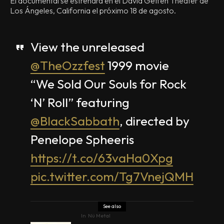
El documental se estrenará en el David Geffen Theater de
Los Ángeles, California el próximo 18 de agosto.
View the unreleased
@TheOzzfest
1999 movie
“We Sold Our Souls for Rock
‘N’ Roll” featuring
@BlackSabbath
, directed by
Penelope Spheeris
https://t.co/63vaHa0Xpg
pic.twitter.com/Tg7VnejQMH
See also
In
Nü Metal