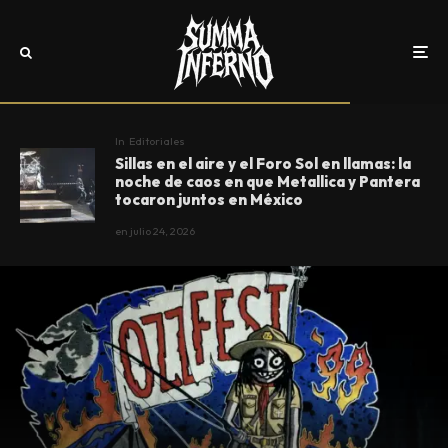
In
Editoriales
Sillas en el aire y el Foro Sol en llamas: la
noche de caos en que Metallica y Pantera
tocaron juntos en México
en
julio 24, 2026