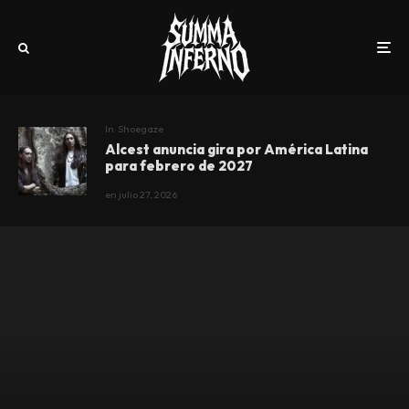
In
Shoegaze
Alcest anuncia gira por América Latina
para febrero de 2027
en
julio 27, 2026