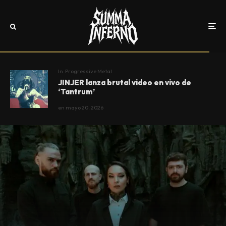
In
Progressive Metal
JINJER lanza brutal video en vivo de
‘Tantrum’
en
mayo 20, 2026