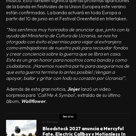
música. Esto también significa que las próximas apariciones
de la banda en festivales de la Union Europea este verano
están confirmadas. La banda actuará en toda Europa a
partir del 10 de junio en el Festival Greenfield en Interlaken.
“Nos sentimos muy honrados de anunciar que, junto con la
ayuda del Ministerio de Cultura de Ucrania, se nos ha
otorgado con éxito el permiso para viajar al extranjero
como embajadores de nuestro país para recaudar fondos
y crear conciencia sobre la guerra que se libra en casa.
Este es un gran honor para nosotros como banda y como
ciudadanos. ¡Haremos nuestra parte para asegurarnos de
que esta guerra termine lo antes posible! ¡Vengan a
apoyar, bailar y gritar con todo su corazón por Ucrania!”.
Además de esta gran noticia,
Jinjer
lanzó un video
sorpresa para
‘Call Me A Symbol’
, extraído de su último
álbum,
Wallflower
.
See also
In
Europa
Bloodstock 2027 anuncia a Mercyful
Fate, Electric Callboy y Motionless In