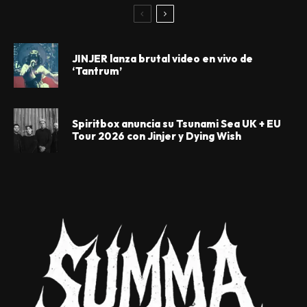
JINJER lanza brutal video en vivo de
‘Tantrum’
Spiritbox anuncia su Tsunami Sea UK + EU
Tour 2026 con Jinjer y Dying Wish