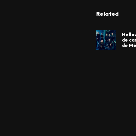
Related
Hello
de ca
de Mé