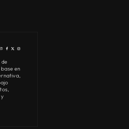
 de
 base en
ernativa,
bajo
tos,
 y