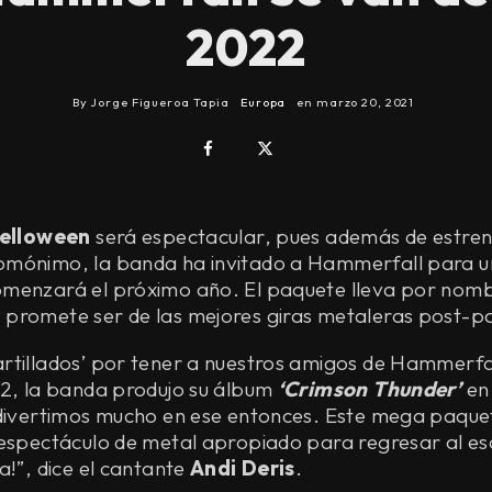
2022
By
Jorge Figueroa Tapia
Europa
en
marzo 20, 2021
elloween
será espectacular, pues además de estre
mónimo, la banda ha invitado a Hammerfall para uni
menzará el próximo año. El paquete lleva por nom
 promete ser de las mejores giras metaleras post-
rtillados’ por tener a nuestros amigos de Hammerfa
02, la banda produjo su álbum
‘Crimson Thunder’
en 
 divertimos mucho en ese entonces. Este mega paque
 espectáculo de metal apropiado para regresar al es
a!”, dice el cantante
Andi Deris
.