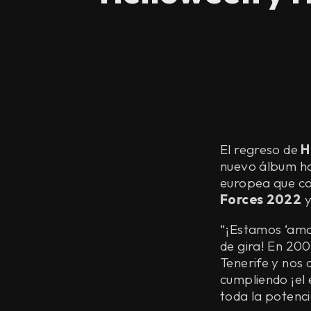
El regreso de
H
nuevo álbum ho
europea que co
Forces 2022
y
“¡Estamos ‘ama
de gira! En 20
Tenerife y nos
cumpliendo ¡el
toda la potenci