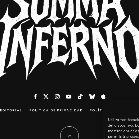
EDITORIAL
POLÍTICA DE PRIVACIDAD
POLÍTICA DE COOKIES
Utilizamos tecnol
del dispositivo. 
mostrar anuncios 
permitirá procesa