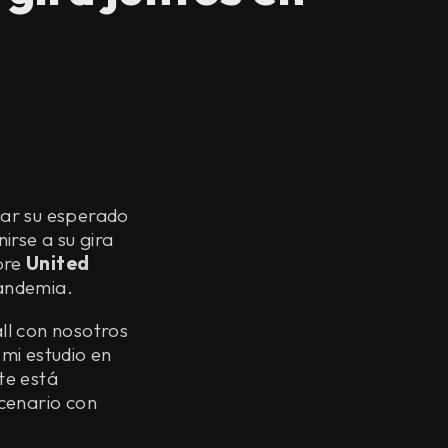
nar su esperado
rse a su gira
bre
United
pandemia.
ll con nosotros
mi estudio en
te está
cenario con