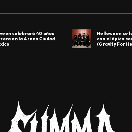
ween celebrará 40 años
Helloween se l
rrera en la Arena Ciudad
con el épico se
xico
(Gravity For He