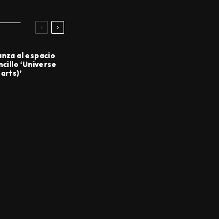
anza al espacio
ncillo ‘Universe
arts)’