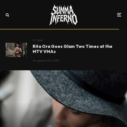
In
New
Rita Ora Goes Glam Two Times at the
MTV VMAs
en
agosto 23, 2018