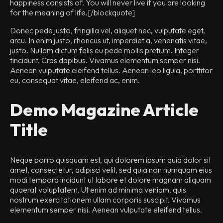
happiness consists of. You will never live if you are looking
for the meaning of life.
[/blockquote]
Donec pede justo, fringilla vel, aliquet nec, vulputate eget,
arcu. In enim justo, rhoncus ut, imperdiet a, venenatis vitae,
justo. Nullam dictum felis eu pede mollis pretium. Integer
tincidunt. Cras dapibus. Vivamus elementum semper nisi.
Aenean vulputate eleifend tellus. Aenean leo ligula, porttitor
eu, consequat vitae, eleifend ac, enim.
Demo Magazine Article
Title
Neque porro quisquam est, qui dolorem ipsum quia dolor sit
amet, consectetur, adipisci velit, sed quia non numquam eius
modi tempora incidunt ut labore et dolore magnam aliquam
quaerat voluptatem. Ut enim ad minima veniam, quis
nostrum exercitationem ullam corporis suscipit. Vivamus
elementum semper nisi. Aenean vulputate eleifend tellus.