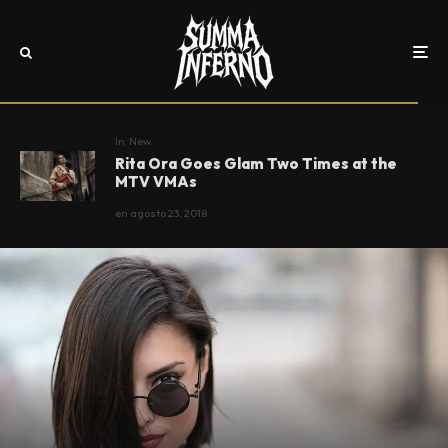
In
New
Rita Ora Goes Glam Two Times at the
MTV VMAs
en
agosto 23, 2018