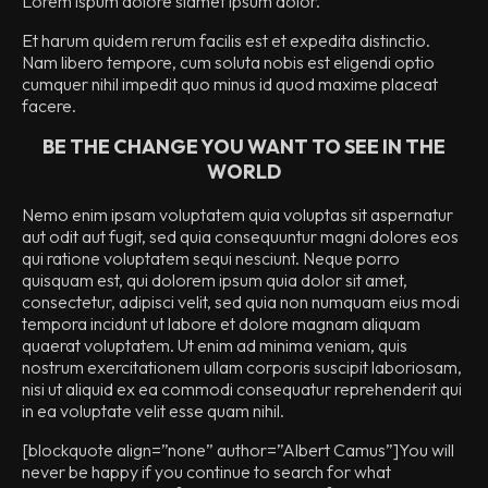
Lorem ispum dolore siamet ipsum dolor.
Et harum quidem rerum facilis est et expedita distinctio.
Nam libero tempore, cum soluta nobis est eligendi optio
cumquer nihil impedit quo minus id quod maxime placeat
facere.
BE THE CHANGE YOU WANT TO SEE IN THE
WORLD
Nemo enim ipsam voluptatem quia voluptas sit aspernatur
aut odit aut fugit, sed quia consequuntur magni dolores eos
qui ratione voluptatem sequi nesciunt. Neque porro
quisquam est, qui dolorem ipsum quia dolor sit amet,
consectetur, adipisci velit, sed quia non numquam eius modi
tempora incidunt ut labore et dolore magnam aliquam
quaerat voluptatem. Ut enim ad minima veniam, quis
nostrum exercitationem ullam corporis suscipit laboriosam,
nisi ut aliquid ex ea commodi consequatur reprehenderit qui
in ea voluptate velit esse quam nihil.
[blockquote align=”none” author=”Albert Camus”]
You will
never be happy if you continue to search for what