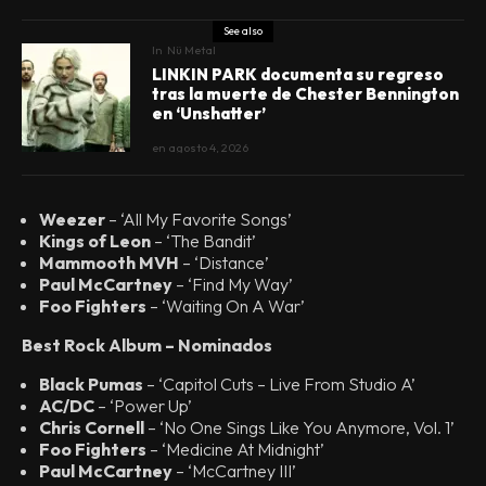
See also
In
Nü Metal
LINKIN PARK documenta su regreso
tras la muerte de Chester Bennington
en ‘Unshatter’
en
agosto 4, 2026
Weezer
– ‘All My Favorite Songs’
Kings of Leon
– ‘The Bandit’
Mammooth MVH
– ‘Distance’
Paul McCartney
– ‘Find My Way’
Foo Fighters
– ‘Waiting On A War’
Best Rock Album – Nominados
Black Pumas
– ‘Capitol Cuts – Live From Studio A’
AC/DC
– ‘Power Up’
Chris Cornell
– ‘No One Sings Like You Anymore, Vol. 1’
Foo Fighters
– ‘Medicine At Midnight’
Paul McCartney
– ‘McCartney III’