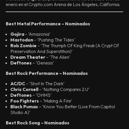
enero en el Crypto.com Arena de Los Ángeles, California.
Best Metal Performance – Nominados
Gojira
– ‘Amazonia’
Mastodon
– ‘Pushing The Tides’
Rob Zombie
– ‘The Triumph Of King Freak (A Crypt Of
Preservation And Superstition)’
Dream Theater
– ‘The Alien’
Deftones
– ‘Genesis’
Best Rock Performance – Nominados
AC/DC
– ‘Shot In The Dark’
Chris Cornell
– ‘Nothing Compares 2 U’
Deftones
– ‘OHMS’
Foo Fighters
– ‘Making A Fire’
Black Pumas
– ‘Know You Better (Live From Capitol
Studio A)’
Best Rock Song – Nominados