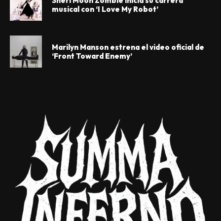
Sheri Moon Zombie inicia su carrera
musical con ‘I Love My Robot’
Marilyn Manson estrena el video oficial de
‘Front Toward Enemy’