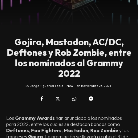
Gojira, Mastodon, AC/DC,
Deftones y Rob Zombie, entre
los nominados al Grammy
2022
By
Jorge Figueroa Tapia
New
en
noviembre 23, 2021
Los
Grammy Awards
han anunciado a los nominados
para 2022, entre los cuales se destacan bandas como
Deftones
,
Foo Fighters
,
Mastodon
,
Rob Zombie
y los
franceses
Gojira
. La premiación se llevará a cabo el 31 de