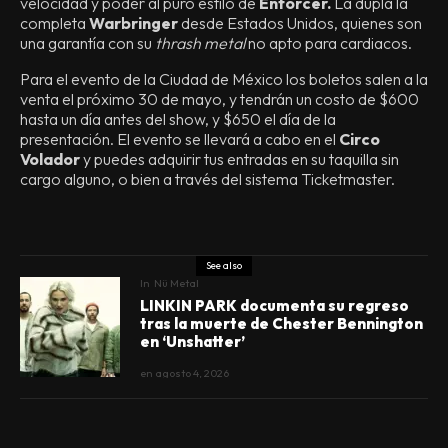
velocidad y poder al puro estilo de
Enforcer.
La dupla la
completa
Warbringer
desde Estados Unidos, quienes son
una garantía con su
thrash metal
no apto para cardiacos.
Para el evento de la Ciudad de México los boletos salen a la
venta el próximo 30 de mayo, y tendrán un costo de $600
hasta un día antes del show, y $650 el día de la
presentación. El evento se llevará a cabo en el
Circo
Volador
y puedes adquirir tus entradas en su taquilla sin
cargo alguno, o bien a través del sistema Ticketmaster.
See also
In
Nü Metal
LINKIN PARK documenta su regreso
tras la muerte de Chester Bennington
en ‘Unshatter’
en
agosto 4, 2026