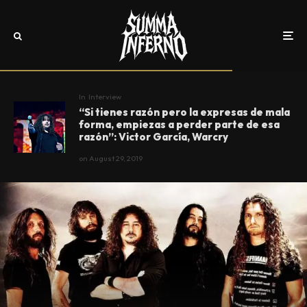
In
Interview
“Si tienes razón pero la expresas de mala
forma, empiezas a perder parte de esa
razón”: Victor García, Warcry
on
August 29, 2019