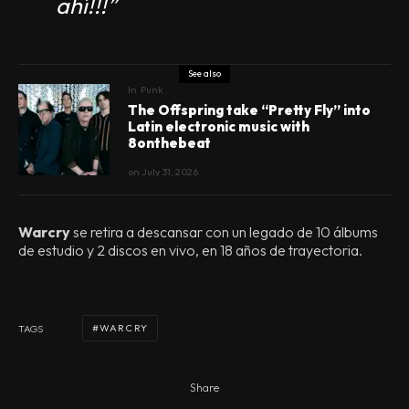
ahí!!!”
See also
In
Punk
The Offspring take “Pretty Fly” into
Latin electronic music with
8onthebeat
on
July 31, 2026
Warcry
se retira a descansar con un legado de 10 álbums
de estudio y 2 discos en vivo, en 18 años de trayectoria.
WARCRY
TAGS
Share