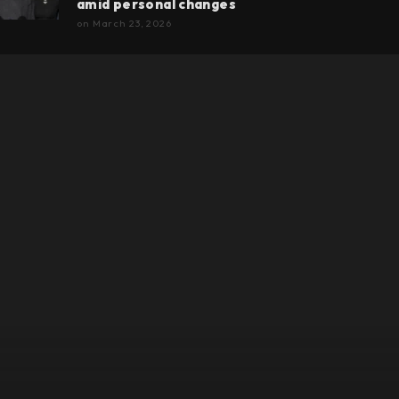
amid personal changes
on
March 23, 2026