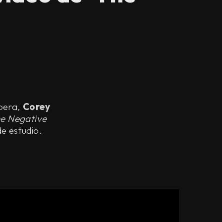
spera,
Corey
he Negative
e estudio.