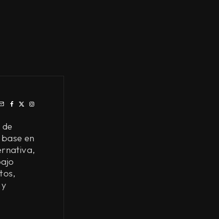
 de
 base en
ernativa,
bajo
tos,
 y