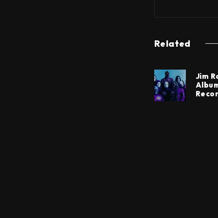
Related
Jim R
Album
Reco