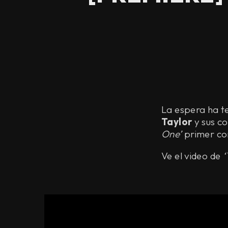
La espera ha t
Taylor
y sus co
One’
primer cor
Ve el video de
‘