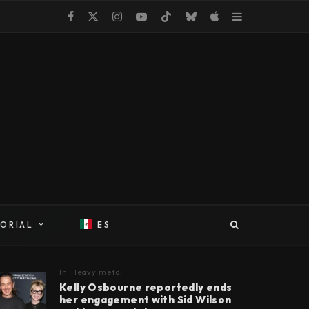
TORIAL
ES
In
Heavy metal
Kelly Osbourne reportedly ends
her engagement with Sid Wilson