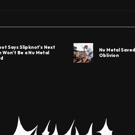
oot Says Slipknot's Next
Nu Metal Save
 Won't Be a Nu Metal
Oblivion
rd