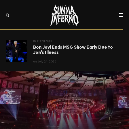
In
Hard rock
Bon Jovi Ends MSG Show Early Due to
Jon's Illness
on
July 24, 2026