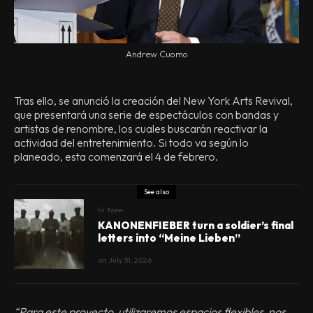
Andrew Cuomo
Tras ello, se anunció la creación del New York Arts Revival,
que presentará una serie de espectáculos con bandas y
artistas de renombre, los cuales buscarán reactivar la
actividad del entretenimiento. Si todo va según lo
planeado, esta comenzará el 4 de febrero.
See also
In
New
KANONENFIEBER turn a soldier’s final
letters into “Meine Lieben”
on
July 31, 2026
“Para este proyecto, utilizaremos espacios flexibles, nos