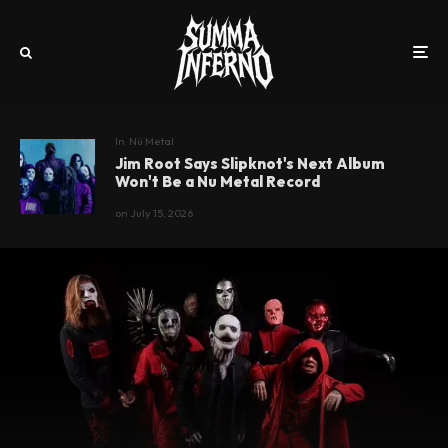
In
Nü Metal
Jim Root Says Slipknot's Next Album
Won't Be a Nu Metal Record
on
July 15, 2026