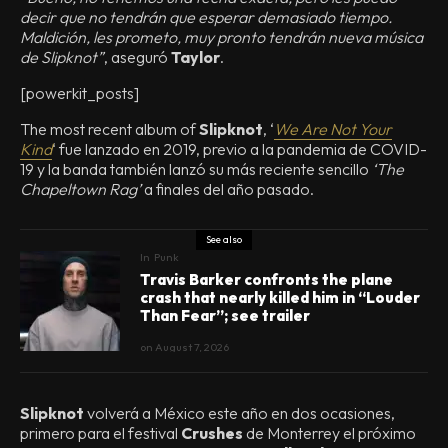
decir que no tendrán que esperar demasiado tiempo.
Maldición, les prometo, muy pronto tendrán nueva música
de Slipknot”
, aseguró
Taylor
.
[powerkit_posts]
The most recent album of
Slipknot
, ‘
We Are Not Your
Kind
‘ fue lanzado en 2019, previo a la pandemia de COVID-
19 y la banda también lanzó su más reciente sencillo
‘The
Chapeltown Rag’
a finales del año pasado.
See also
In
Punk
Travis Barker confronts the plane
crash that nearly killed him in “Louder
Than Fear”; see trailer
on
August 7, 2026
Slipknot
volverá a México este año en dos ocasiones,
primero para el festival
Crushes
de Monterrey el próximo