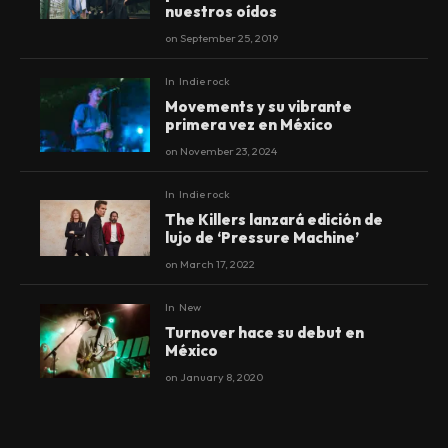
nuestros oídos
on
September 25, 2019
In
Indie rock
Movements y su vibrante
primera vez en México
on
November 23, 2024
In
Indie rock
The Killers lanzará edición de
lujo de ‘Pressure Machine’
on
March 17, 2022
In
New
Turnover hace su debut en
México
on
January 8, 2020