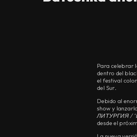
Para celebrar 
dentro del blac
el festival co
del Sur.
Debido al enorm
show y lanzarl
ЛИТУРГИЯ / ‘Bl
desde el próxi
La nueva versió