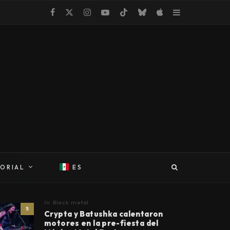
TORIAL
ES
In
Black metal
5
Crypta y Batushka calentaron
motores en la pre-fiesta del