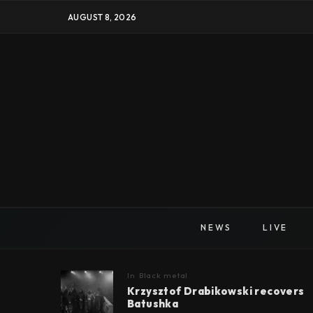
AUGUST 8, 2026
NEWS
LIVE
In
Black metal
Krzysztof Drabikowski recovers
Batushka