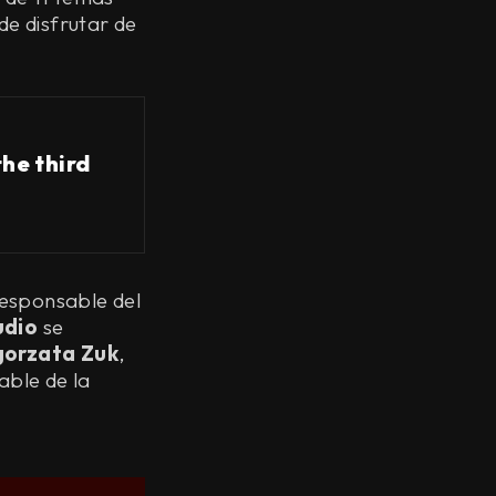
de disfrutar de
he third
responsable del
udio
se
gorzata Zuk
,
able de la