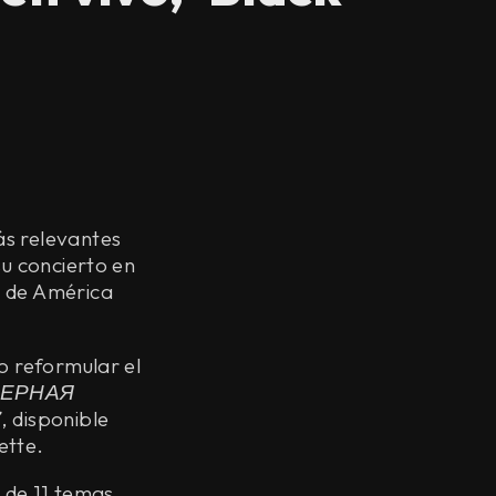
ás relevantes
su concierto en
s de América
o reformular el
ЕРНАЯ
’
, disponible
ette.
l de 11 temas