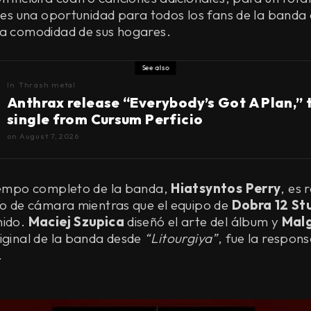
y es una oportunidad para todos los fans de la banda 
la comodidad de sus hogares.
See also
In
Thrash metal
Anthrax release “Everybody’s Got A Plan,” t
single from Cursum Perficio
on
August 7, 2026
tiempo completo de la banda,
Hiatsyntos Perry
, es 
ajo de cámara mientras que el equipo de
Dobra 12 St
nido.
Maciej Szupica
diseñó el arte del álbum y
Mal
iginal de la banda desde
“Litourgiya”
, fue la respons
.