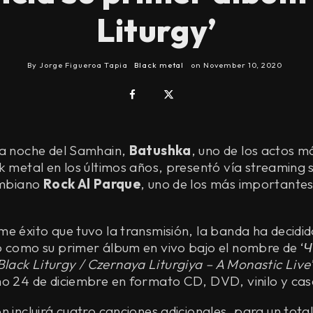
Liturgy’
By
Jorge Figueroa Tapia
Black metal
on
November 10, 2020
la noche del Samhain,
Batushka
, uno de los actos m
k metal en los últimos años, presentó vía streaming 
lombiano
Rock Al Parque
, uno de los más importante
e éxito que tuvo la transmisión, la banda ha decidid
o como su primer álbum en vivo bajo el nombre de ‘
Ч
ack Liturgy / Czernaya Liturgiya – A Monastic Live
mo 24 de diciembre en formato CD, DVD, vinilo y cas
n incluirá cuatro canciones adicionales, para un tota