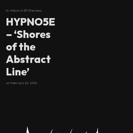
In
Album & EP | Reviews
9.8
HYPNO5E
– ‘Shores
of the
Abstract
Line’
on
February 22, 2016