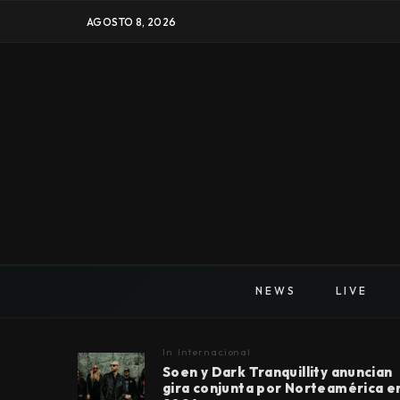
AGOSTO 8, 2026
NEWS
LIVE
In
Internacional
Soen y Dark Tranquillity anuncian
gira conjunta por Norteamérica e