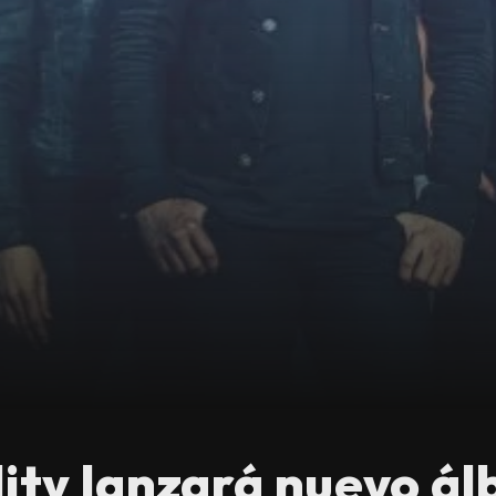
lity lanzará nuevo á