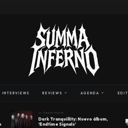
INTERVIEWS
REVIEWS
AGENDA
EDI
In
Death Metal
Dark Tranquillity: Nuevo álbum,
n
‘Endtime Signals’