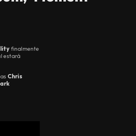
lity
finalmente
al estará
tas
Chris
ark