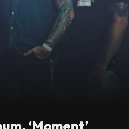
lbum, ‘Moment’