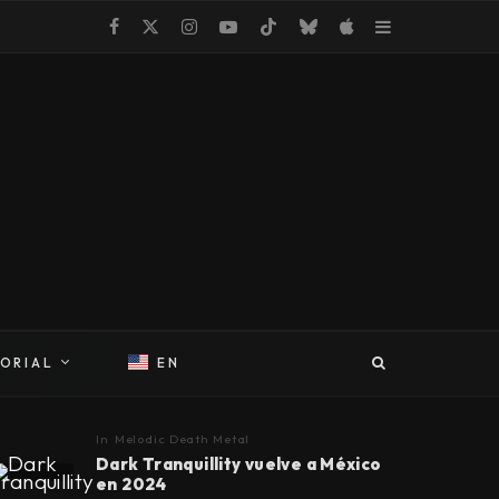
TORIAL
EN
In
Melodic Death Metal
Dark Tranquillity vuelve a México
en 2024