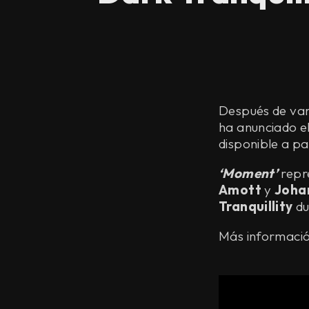
Después de var
ha anunciado e
disponible a pa
‘Moment’
repre
Amott
y
Joha
Tranquillity
du
Más informació