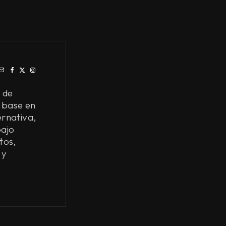
 de
 base en
ernativa,
bajo
tos,
 y