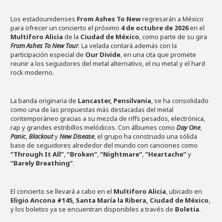
Los estadounidenses
From Ashes To New
regresarán a México
para ofrecer un concierto el próximo
4 de octubre de 2026
en el
Multiforo Alicia
de la
Ciudad de México
, como parte de su gira
From Ashes To New Tour
. La velada contará además con la
participación especial de
Our Divide
, en una cita que promete
reunir a los seguidores del metal alternativo, el nu metal y el hard
rock moderno.
La banda originaria de
Lancaster, Pensilvania
, se ha consolidado
como una de las propuestas más destacadas del metal
contemporáneo gracias a su mezcla de riffs pesados, electrónica,
rap y grandes estribillos melódicos. Con álbumes como
Day One
,
Panic
,
Blackout
y
New Disease
, el grupo ha construido una sólida
base de seguidores alrededor del mundo con canciones como
“Through It All”
,
“Broken”
,
“Nightmare”
,
“Heartache”
y
“Barely Breathing”
.
El concierto se llevará a cabo en el
Multiforo Alicia
, ubicado en
Eligio Ancona #145, Santa María la Ribera, Ciudad de México
,
y los boletos ya se encuentran disponibles a través de
Boletia
.