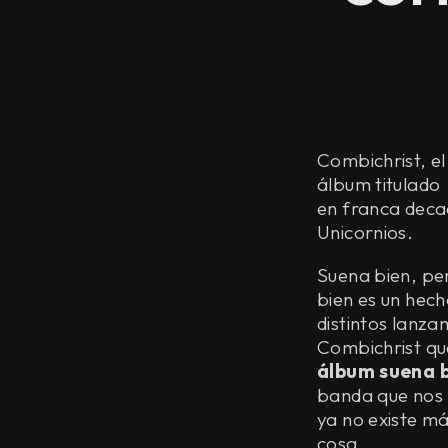
Combichrist, e
álbum titulado
en franca deca
Unicornios.
Suena bien, pe
bien es un hech
distintos lanza
Combichrist que
álbum suena b
banda que nos p
ya no existe má
cosa.