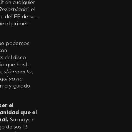
t en cualquier
Rezorblade’,
el
e del EP de su -
e el primer
 que podemos
con
 del disco.
ia que hasta
 está muerta,
quí ya no
ra y guiado
er el
manidad que el
nal.
Su mayor
o de sus 13