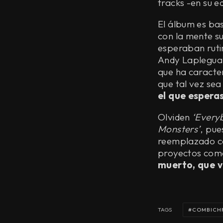
tracks -en su 
El álbum es ba
con la mente s
esperaban ruti
Andy Laplegua 
que ha caracter
que tal vez sea
el que espera
Olviden
‘Everyb
Monsters’
, pue
reemplazado co
proyectos com
muerto, que v
COMBICH
TAGS