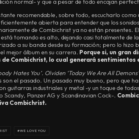
edición normal- y que a pesar de todo encajan perfe
stante recomendable, sobre todo, escucharlo como 
uficientemente abierta para entender que los sonido
nariamente de Combichrist ya no están presentes. El
está tomando es alto, dejando casi totalmente de la
izado a su banda desde su formación; pero lo hizo b
 el mejor álbum en su carrera.
Porque si, un gran d
s de Combichrist, lo cual generará sentimientos
ody Hates You’. Olviden ‘Today We Are All Demons’
s son el pasado. Un pasado muy bueno, pero que ha 
n guitarras industriales y metal -y un toque de todo
o Scandy, Panzer AG y Scandinavian Cock-.
Combic
iva Combichrist.
RIST
WE LOVE YOU