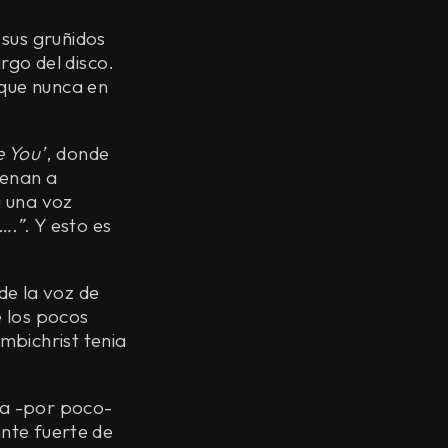
 sus gruñidos
argo del disco.
 que nunca en
 You’
, donde
uenan a
a una voz
….”.
Y esto es
de la voz de
 los pocos
mbichrist tenia
 la -por poco-
nte fuerte de