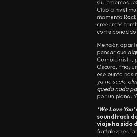
su -creemos- e
Club a nivel mu
momento Rock 
creeemos tambi
corte conocido
Mención apart
pensar que alg
Combichrist-, p
Oscura, fria, 
ese punto nos r
ya no suelo al
queda nada pa
por un piano. 
‘We Love You’
soundtrack de
viaje ha sido 
fortaleza es la