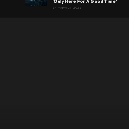
‘Only Here For A Good Time’
en
mayo 21, 2026