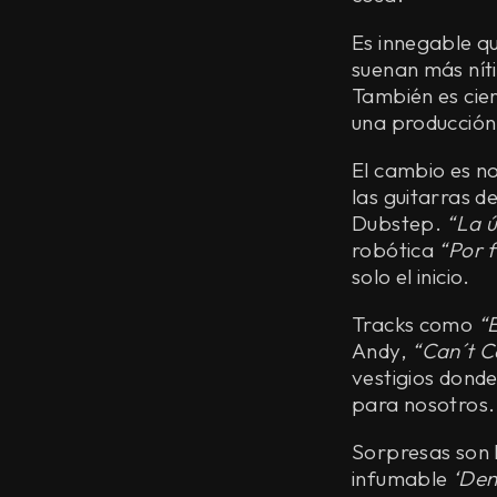
Es innegable q
suenan más nítid
También es cier
una producción
El cambio es no
las guitarras d
Dubstep.
“La ú
robótica
“Por 
solo el inicio.
Tracks como
“
Andy,
“Can´t C
vestigios dond
para nosotros.
Sorpresas son l
infumable
‘Den