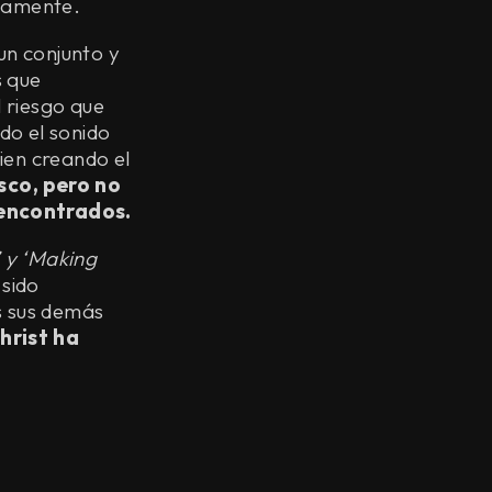
ctamente.
un conjunto y
s que
 riesgo que
do el sonido
ien creando el
isco, pero no
 encontrados.
 y ‘Making
sido
s sus demás
hrist ha