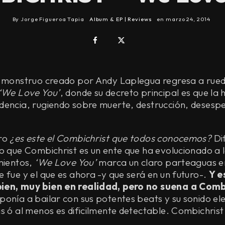
By
Jorge Figueroa Tapia
Album & EP | Reviews
en
marzo 24, 2014
l monstruo creado por Andy Laplegua regresa a rued
‘We Love You’
, donde su decreto principal es que la
dencia, rugiendo sobre muerte, destrucción, deses
ro
¿es este el Combichrist que todos conocemos?
Dif
o que Combichrist es un ente que ha evolucionado a l
mientos,
‘We Love You’
marca un claro parteaguas en
 fue y el que es ahora -y que será en un futuro-.
Y e
ien, muy bien en realidad, pero no suena a Comb
onía a bailar con sus potentes beats y su sonido elec
s ó al menos es dificilmente detectable. Combichrist