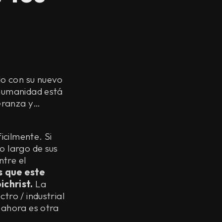
o con su nuevo
 humanidad está
peranza y…
icilmente. Si
o largo de sus
tre el
s que este
ichrist.
La
tro / industrial
 ahora es otra