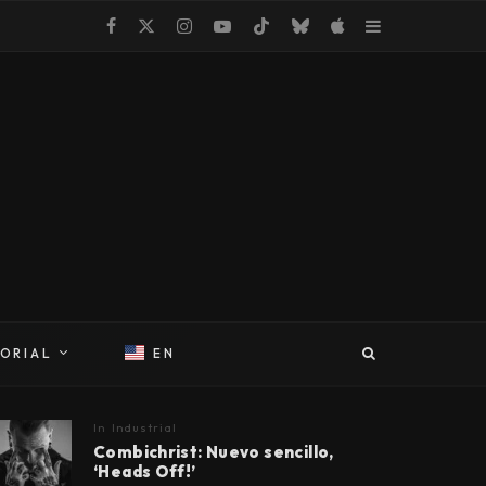
TORIAL
EN
In
Industrial
Combichrist: Nuevo sencillo,
‘Heads Off!’