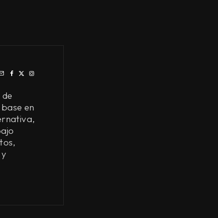
 de
 base en
ernativa,
bajo
tos,
 y