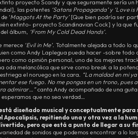
xtinto proyecto Scandy y que seguramente sería un hi
ndial], las potentes
‘Satans Propaganda’ y ‘Love is 
de ‘
Maggots At the Party’
[Que bien podría ser part
én extinto- proyecto Scandinavian Cock] y la que fu
 del álbum,
‘From My Cold Dead Hands’
.
e merece
‘Evil in Me’
. Totalmente alejada a todo lo
uien como Andy Laplegua pueda hacer -sobre todo 
ero como opinión personal, uno de los mejores tracks
una oda melancólica que sirve como break a la potenc
estriega el noruego en la cara.
“La maldad en mi ya
imentar ese fuego. No me pongas en un trono, pues a
ra admirar…”
canta Andy acompañado de una guitar
Y esperamos que no sea verdad…
está diseñado musical y conceptualmente para s
l Apocalipsis, repitiendo una y otra vez a la hu
divertido, pero que está a punto de llegar a su fi
 variedad de sonidos que podemos encontrar a lo larg