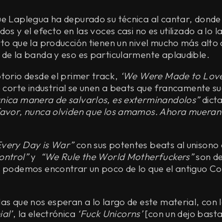
ue Laplegua ha depurado su técnica al cantar, donde
os y el efecto en las voces casi no es utilizado a lo l
to que la producción tienen un nivel mucho más alto
 de la banda y eso es particularmente aplaudible.
torio desde el primer track,
‘We Were Made to Love
e corte industrial se unen a beats que francamente s
nica manera de salvarlos, es exterminandolos”
dict
favor, nunca olviden que los amamos. Ahora mueran
Every Day is War”
con sus potentes beats al unisono 
ontrol”
y
“We Rule the World Motherfuckers”
son de
e podemos encontrar un poco de lo que el antiguo Co
as que nos esperan a lo largo de este material, con
ial’
, la electrónica
‘Fuck Unicorns’
[con un dejo basta