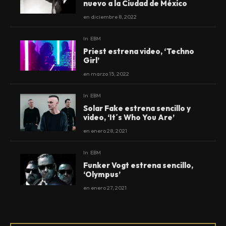
nuevo a la Ciudad de México
en
diciembre 8, 2022
In
EBM
Priest estrena video, ‘Techno
Girl’
en
marzo 15, 2022
In
EBM
Solar Fake estrena sencillo y
video, ‘It´s Who You Are’
en
enero 28, 2021
In
EBM
Funker Vogt estrena sencillo,
‘Olympus’
en
enero 27, 2021