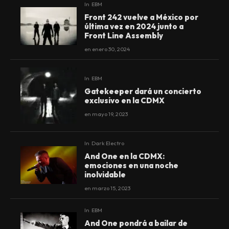
In
EBM
Front 242 vuelve a México por
última vez en 2024 junto a
Front Line Assembly
en
enero 30, 2024
In
EBM
Gatekeeper dará un concierto
exclusivo en la CDMX
en
mayo 19, 2023
In
Dark Electro
And One en la CDMX:
emociones en una noche
inolvidable
en
marzo 15, 2023
In
EBM
And One pondrá a bailar de