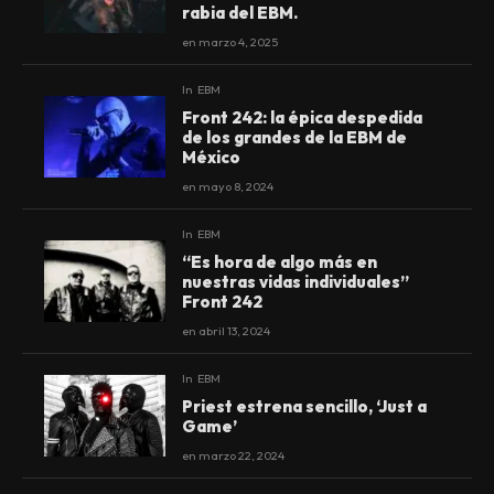
rabia del EBM.
en
marzo 4, 2025
In
EBM
Front 242: la épica despedida
de los grandes de la EBM de
México
en
mayo 8, 2024
In
EBM
“Es hora de algo más en
nuestras vidas individuales”
Front 242
en
abril 13, 2024
In
EBM
Priest estrena sencillo, ‘Just a
Game’
en
marzo 22, 2024