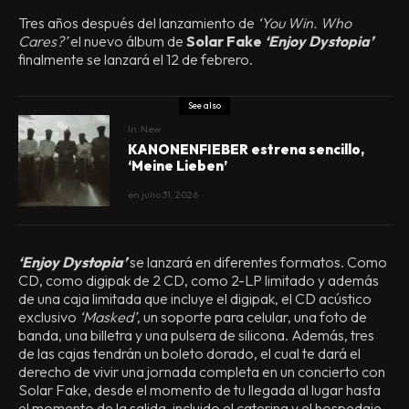
Tres años después del lanzamiento de
‘You Win. Who
Cares?’
el nuevo álbum de
Solar Fake
‘Enjoy Dystopia’
finalmente se lanzará el 12 de febrero.
See also
In
New
KANONENFIEBER estrena sencillo,
‘Meine Lieben’
en
julio 31, 2026
‘Enjoy Dystopia’
se lanzará en diferentes formatos. Como
CD, como digipak de 2 CD, como 2-LP limitado y además
de una caja limitada que incluye el digipak, el CD acústico
exclusivo
‘Masked’
, un soporte para celular, una foto de
banda, una billetra y una pulsera de silicona. Además, tres
de las cajas tendrán un boleto dorado, el cual te dará el
derecho de vivir una jornada completa en un concierto con
Solar Fake, desde el momento de tu llegada al lugar hasta
el momento de la salida, incluido el catering y el hospedaje