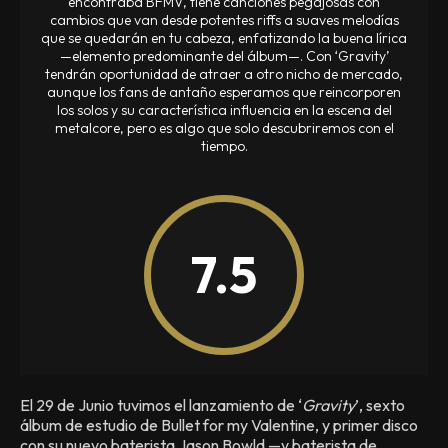
encontraba BFMV, tiene canciones pegajosas con
cambios que van desde potentes riffs a suaves melodías
que se quedarán en tu cabeza, enfatizando la buena lírica
—elemento predominante del álbum—. Con ‘Gravity’
tendrán oportunidad de atraer a otro nicho de mercado,
aunque los fans de antaño esperamos que reincorporen
los solos y su característica influencia en la escena del
metalcore, pero es algo que solo descubriremos con el
tiempo.
7.5
El 29 de Junio tuvimos el lanzamiento de ‘
Gravity
’, sexto
álbum de estudio de Bullet for my Valentine, y primer disco
con su nuevo baterista Jason Bowld —y baterista de