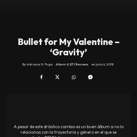
Bullet for My Valentine –
‘Gravity’
By
Adriana G. Puga
Album & EP | Reviews
en
julio 6, 2018
A pesar de este drástico cambio es un buen álbum si no lo
relacionas con la trayectoria y género en el que se