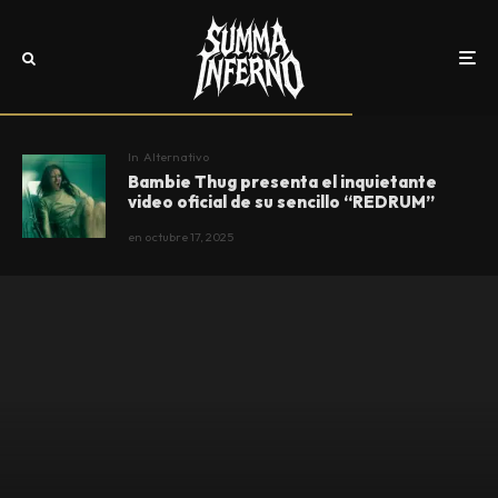
In
Alternativo
Bambie Thug presenta el inquietante
video oficial de su sencillo “REDRUM”
en
octubre 17, 2025