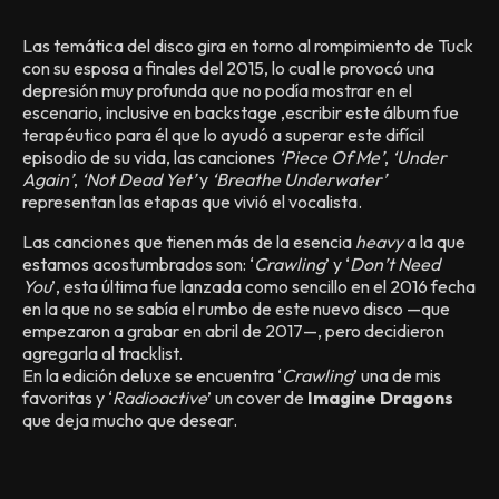
Las temática del disco gira en torno al rompimiento de Tuck
con su esposa a finales del 2015, lo cual le provocó una
depresión muy profunda que no podía mostrar en el
escenario, inclusive en backstage ,escribir este álbum fue
terapéutico para él que lo ayudó a superar este difícil
episodio de su vida, las canciones
‘Piece Of Me’
,
‘Under
Again’
,
‘Not Dead Yet’
y
‘Breathe Underwater’
representan las etapas que vivió el vocalista.
Las canciones que tienen más de la esencia
heavy
a la que
estamos acostumbrados son: ‘
Crawling
’ y ‘
Don’t Need
You
’, esta última fue lanzada como sencillo en el 2016 fecha
en la que no se sabía el rumbo de este nuevo disco
—
que
empezaron a grabar en abril de 2017
—
, pero decidieron
agregarla al tracklist.
En la edición deluxe se encuentra ‘
Crawling
’ una de mis
favoritas y ‘
Radioactive
’ un cover de
Imagine Dragons
que deja mucho que desear.