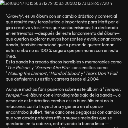
‘
Gravity
’, es un álbum con un cambio drástico y comercial
que resultó muy terapéutico e importante para Matt por el
giro creativo y las letras que son buenísimas; ha declarado
en entrevistas —después del este lanzamiento del álbum—
que querían explorar nuevos horizontes y evolucionar como
banda, también mencionó que a pesar de querer tomar
este rumbo no es 100 % seguro que permanezcan en esta
línea.
Esta banda ha creado discos increíbles y memorables como
‘
The Poison
’ y ‘
Scream Aim Fire
’ con sencillos como
‘
Waking the Demon
’, ‘
Hand of Blood
’ y ‘
Tears Don’t Fall
’
que definieron su estilo y carrera desde el 2004.
Aunque muchos fans pusieron sobre este álbum a ‘
Temper,
temper
’—el álbum con el ranking más bajo de la banda—, a
pesar de este drástico cambio es un buen álbum si no lo
relacionas con la trayectoria y género en el que se
encontraba
Bullet
, tiene canciones pegajosas con cambios
que van desde potentes riffs a suaves melodías que se
quedarán en tu cabeza, enfatizando la buena lírica —