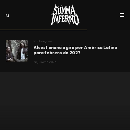
In
Shoegaze
Alcest anuncia gira por América Latina
para febrero de 2027
en
julio 27, 2026