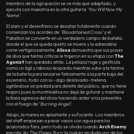
miembro de la agrupación se ve más que adaptado, y
ejecuta con maestria en la otra guitarra
‘You Will Now My
Name’
.
El slam y el desenfreno se desatan totalmente cuando
comienzan los acordes de
‘Bloodstained Cross’
y el
Pabellon se convierte en un verdadero campo de batalla,
donde el que se queda quieto se muere y la adrenalina
corre vertiginosamente.
Alissa
demuestra que sus poses
de diva que tantas críticas le trajeron en su etapa con
The
Agonist
han quedado atrás. La peliazul ruge y gesticula
como un ágil y rabioso leopardo mientras sube a la tarima
de la batería para lanzarse felinamente a la parte baja del
escenario, todo con su -algo deslavada- melena,
agitándose sin piedad para deleite del público, que no tiene
respiro pues la montrealésa no deja de guturar y mantiene
la línea agresiva del show haciendo arder a los presentes
con el fuego de ‘
Burning Angel’
.
Abajo, la marea es aplastante y sofocante. Los miembros
del staff empiezan a pasar vasos con agua para los
acalorados fans, pero todo se olvida cuando
Arch Enemy
ejecuta
‘As The Pages Burn’
la cual es sin duda uno de los