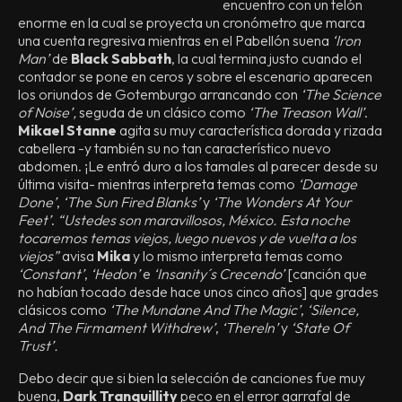
encuentro con un telón
enorme en la cual se proyecta un cronómetro que marca
una cuenta regresiva mientras en el Pabellón suena
‘Iron
Man’
de
Black Sabbath
, la cual termina justo cuando el
contador se pone en ceros y sobre el escenario aparecen
los oriundos de Gotemburgo arrancando con
‘The Science
of Noise’,
seguda de un clásico como
‘The Treason Wall’
.
Mikael Stanne
agita su muy característica dorada y rizada
cabellera -y también su no tan característico nuevo
abdomen. ¡Le entró duro a los tamales al parecer desde su
última visita- mientras interpreta temas como
‘Damage
Done’
,
‘The Sun Fired Blanks’
y
‘The Wonders At Your
Feet’
.
“Ustedes son maravillosos, México. Esta noche
tocaremos temas viejos, luego nuevos y de vuelta a los
viejos”
avisa
Mika
y lo mismo interpreta temas como
‘Constant’
,
‘Hedon’
e
‘Insanity´s Crecendo’
[canción que
no habían tocado desde hace unos cinco años] que grades
clásicos como
‘The Mundane And The Magic’
,
‘Silence,
And The Firmament Withdrew’
,
‘Thereln’
y
‘State Of
Trust’.
Debo decir que si bien la selección de canciones fue muy
buena,
Dark Tranquillity
peco en el error garrafal de