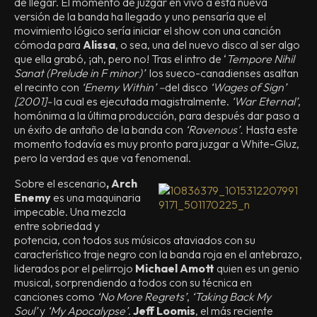
de llegar. El momento de juzgar en vivo a esta nueva
versión de la banda ha llegado y uno pensaría que el
movimiento lógico sería iniciar el show con una canción
cómoda para
Alissa
, o sea, una del nuevo disco al ser algo
que ella grabó, ¡ah, pero no! Tras el intro de ‘
Tempore Nihil
Sanat (Prelude in F minor)’
los sueco-canadienses asaltan
el recinto con
‘Enemy Within’ –
del disco
‘Wages of Sign’
[2001]-
la cual es ejecutada magistralmente.
‘War Eternal’
,
homónima a la última producción, para después dar paso a
un éxito de antaño de la banda con
‘Ravenous’.
Hasta este
momento todavía es muy pronto para juzgar a White-Gluz,
pero la verdad es que va fenomenal.
Sobre el escenario
, Arch
Enemy
es una maquinaria
impecable. Una mezcla
entre sobriedad y
potencia, con todos sus músicos ataviados con su
característico traje negro con la banda roja en el antebrazo,
liderados por el pelirrojo
Michael Amott
quien es un genio
musical, sorprendiendo a todos con su técnica en
canciones como
‘No More Regrets’
,
‘Taking Back My
Soul’
y
‘My Apocalypse’
.
Jeff Loomis
, el más reciente