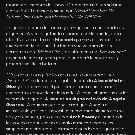
momentos cumbre del show. ¡Como disfruté tan sublime
ejecución! El concierto sigue con
‘Dead Eyes See No
Future’
,
‘No Gods, No Masters’
y
‘We Will Rise’
.
La gente no para de corear y arengar para que sus ídolos
regresen. A veces gritando el nombre de la banda, de la
atractiva vocalista o de
Michael
quien es el favorito por
excelencia de los fans. La banda vuelve para dar un
cerrojazo con
‘Stolen Life’
, la instrumental y
‘Snowbound’
dejando la mesa puesta para lo que será la apoteosis y
prueba final de la batalla.
“Uno para todos y todos para uno. Todos somos uno…
¡Nemesis!”
exclama como grito de batalla
Alissa White-
Gluz
y el momento del juicio llegó con la canción más
esperada y conocida de la banda. A estas alturas, las dudas
se han despejado:
Alissa es un digno relevo de Angela
Gossow
. A manera personal, creo que Angela es
insustituible y es casi imposible encontrar a alguien con su
voz y presencia, pero el nuevo
Arch Enemy
al mando de
las vocales de Alissa no es malo ni mucho menos, es
simplemente diferente. Felizmente puedo decir que no ha
perdido ni un ápice de poder y brutalidad y solo ha mutado