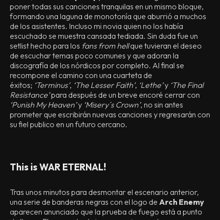
poner todas sus canciones tranquilas en un mismo bloque,
formando una laguna de monotonía que aburrió a muchos
de los asistentes. Incluso mi novia quien no los había
escuchado se muestra cansada tediada. Sin duda fue un
setlist hecho para los
fans from hell
que tuvieran el deseo
de escuchar temas poco comunes y que adoran la
discografía de los nórdicos por completo. Al final se
recompone el camino con una cuarteta de
éxitos;
‘Terminus’
,
‘The Lesser Faith’
,
‘Lethe’
y
‘The Final
Resistance’
para después de un breve encoré cerrar con
‘Punish My Heaven’
y
‘Misery´s Crown’
, no sin antes
prometer que escribirán nuevas canciones y regresarán con
su fiel publico en un futuro cercano.
This is WAR ETERNAL!
Tras unos minutos para desmontar el escenario anterior,
una serie de banderas negras con el logo de
Arch Enemy
aparecen anunciado que la prueba de fuego está a punto