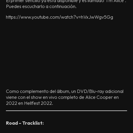
El primer sencillo ya está disponible y es llamado ‘I´m Alice’.
Puedes escucharlo a continuación.
https://www.youtube.com/watch?v=hVxJwWgv5Gg
Como complemento del álbum, un DVD/Blu-ray adicional
viene con el show en vivo completo de Alice Cooper en
2022 en Hellfest 2022.
Road – Tracklist: