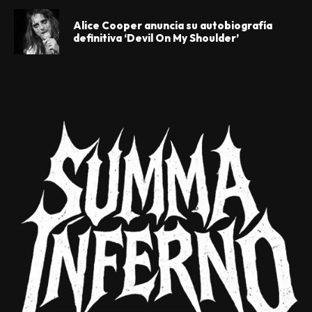
Alice Cooper anuncia su autobiografía
definitiva ‘Devil On My Shoulder’