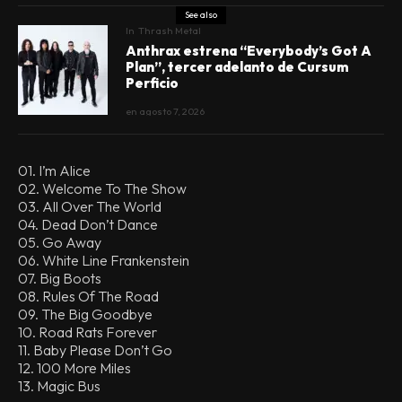
See also
In
Thrash Metal
Anthrax estrena “Everybody’s Got A
Plan”, tercer adelanto de Cursum
Perficio
en
agosto 7, 2026
01. I’m Alice
02. Welcome To The Show
03. All Over The World
04. Dead Don’t Dance
05. Go Away
06. White Line Frankenstein
07. Big Boots
08. Rules Of The Road
09. The Big Goodbye
10. Road Rats Forever
11. Baby Please Don’t Go
12. 100 More Miles
13. Magic Bus