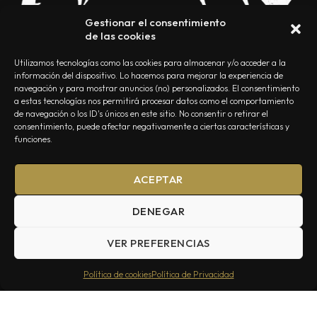
Gestionar el consentimiento
de las cookies
Utilizamos tecnologías como las cookies para almacenar y/o acceder a la
información del dispositivo. Lo hacemos para mejorar la experiencia de
navegación y para mostrar anuncios (no) personalizados. El consentimiento
a estas tecnologías nos permitirá procesar datos como el comportamiento
NOSOTROS
CONTACTO
EDITORIAL
POLÍTICA DE PRIVACIDAD
de navegación o los ID's únicos en este sitio. No consentir o retirar el
consentimiento, puede afectar negativamente a ciertas características y
POLÍTICA DE COOKIES
TÉRMINOS Y CONDICIONES
funciones.
ACEPTAR
DENEGAR
VER PREFERENCIAS
Summa Inferno — Todos los Derechos Reservados © 2026
Política de cookies
Política de Privacidad