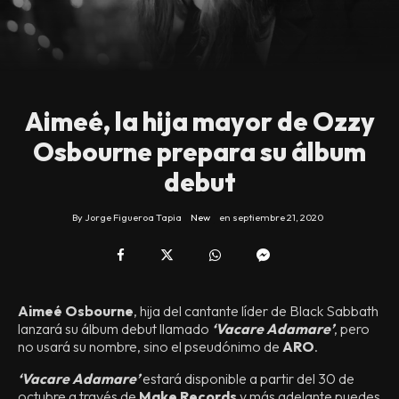
Aimeé, la hija mayor de Ozzy
Osbourne prepara su álbum
debut
By
Jorge Figueroa Tapia
New
en
septiembre 21, 2020
Aimeé Osbourne
, hija del cantante líder de Black Sabbath
lanzará su álbum debut llamado
‘Vacare Adamare’
, pero
no usará su nombre, sino el pseudónimo de
ARO
.
‘Vacare Adamare’
estará disponible a partir del 30 de
octubre a través de
Make Records
y más adelante puedes