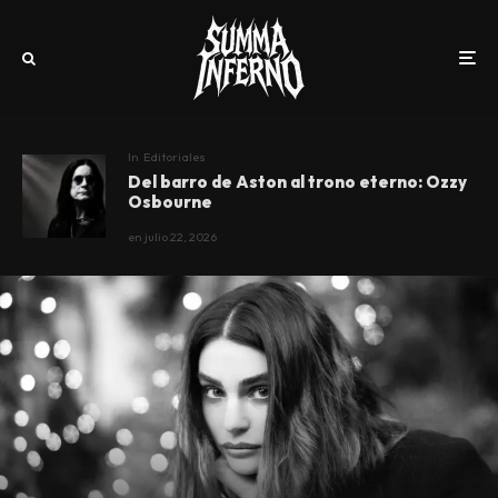
In
Editoriales
Del barro de Aston al trono eterno: Ozzy
Osbourne
en
julio 22, 2026