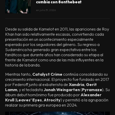
cumbia con 8onthebeat
en
julio 31, 2026
Desde su salida de Kamelot en 2011, las apariciones de Roy
Khan han sido relativamente escasas, convirtiendo cada
presentación en un acontecimiento especialmente
esperado por los seguidores del género. Su regreso a
Sudamérica ha generado gran expectativa entre los
fanáticos que durante años han considerado su etapa al
frente de Kamelot como una de las más influyentes en la
historia de la banda.
Mientras tanto,
Catalyst Crime
continúa consolidando su
crecimiento internacional. El proyecto fue fundado en 2017
por Federoff junto al exbaterista de
Xandria
,
Gerit
Lamm
, y el tecladista
Jonah Weingarten
(
Pyramaze
). Su
álbum debut homónimo fue producido por
Alexander
Krull
(
Leaves’ Eyes
,
Atrocity
) y permitió a la agrupación
realizar su primera gira europea en 2024.