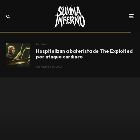
In
New
Hospitalizan a baterista de The Exploited
por ataque cardiaco
en
marzo 13, 2021