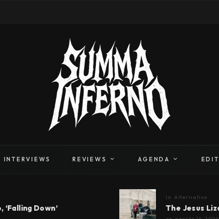
INTERVIEWS
REVIEWS
AGENDA
EDI
In
Alternativo
, ‘Falling Down’
The Jesus Liz
en
agosto 14, 2024