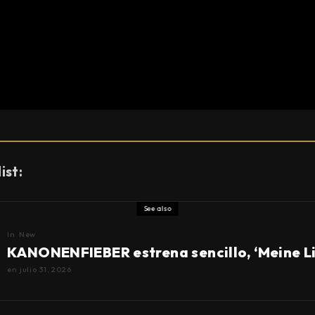
ist:
See also
In
New
KANONENFIEBER estrena sencillo, ‘Meine L
en
julio 31, 2026