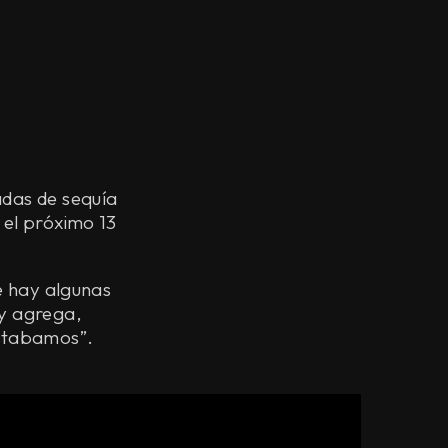
adas de sequía
 el próximo 13
te hay algunas
 y agrega,
stabamos”.