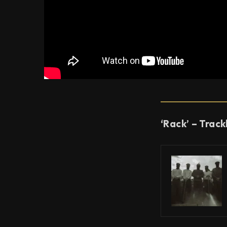
‘Rack’ – Trackl