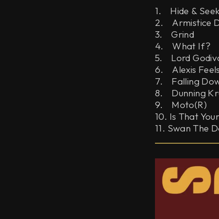
1. Hide & See
2. Armistice 
3. Grind
4. What If?
5. Lord Godiv
6. Alexis Feels
7. Falling Do
8. Dunning Kr
9. Moto(R)
10. Is That Yo
11. Swan The 