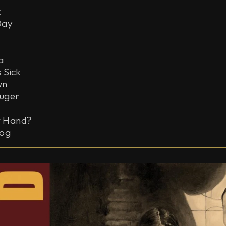
k
Day
a
 Sick
wn
uger
ur Hand?
Dog