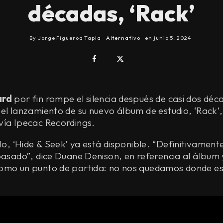
décadas, ‘Rack’
By
Jorge Figueroa Tapia
Alternativo
en
junio 5, 2024
ard
por fin rompe el silencia después de casi dos déc
el lanzamiento de su nuevo álbum de estudio, ‘Rack’,
vía Ipecac Recordings.
llo, ‘Hide & Seek’ ya está disponible. “Definitivamen
pasado”, dice Duane Denison, en referencia al álbum
omo un punto de partida: no nos quedamos donde e