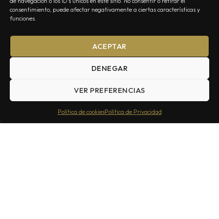
de navegación o los ID's únicos en este sitio. No consentir o retirar el
consentimiento, puede afectar negativamente a ciertas características y
funciones.
ACEPTAR
DENEGAR
VER PREFERENCIAS
Política de cookies
Política de Privacidad