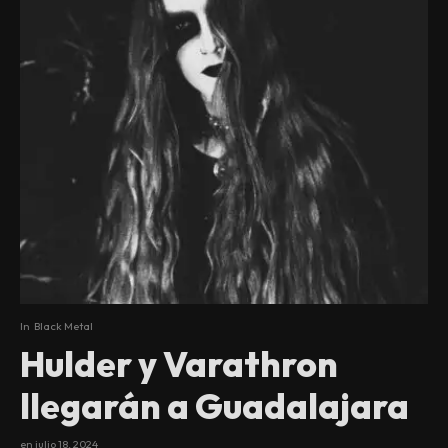
In
Black Metal
Hulder y Varathron
llegarán a Guadalajara
en
julio 18, 2024