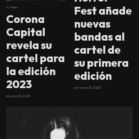
Fest añade
In
New
Corona
nuevas
Capital
bandas al
revela su
cartel de
cartel para
su primera
la edición
edición
2023
en
mayo 31, 2023
en
junio 5, 2023