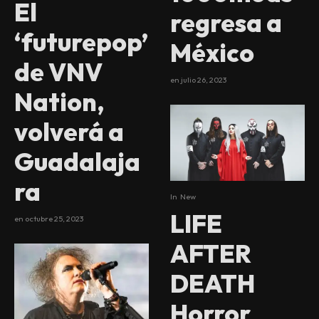
El
regresa a
‘futurepop’
México
de VNV
en
julio 26, 2023
Nation,
volverá a
Guadalaja
ra
In
New
LIFE
en
octubre 25, 2023
AFTER
DEATH
Horror