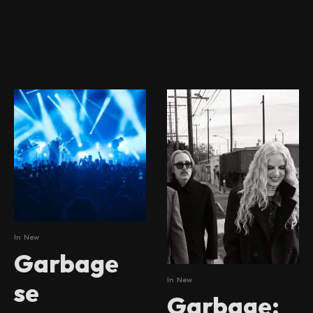
In
New
Garbage
In
New
se
Garbage: