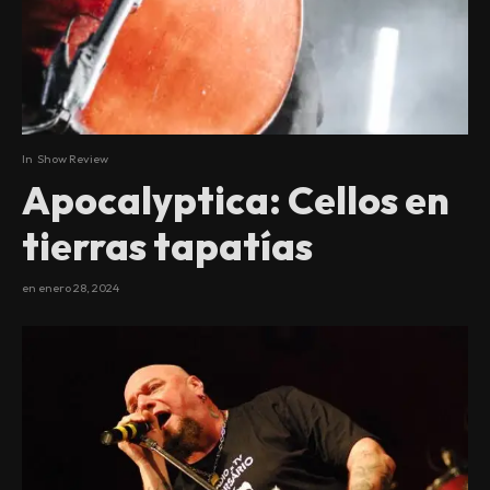
In
Show Review
Apocalyptica: Cellos en
tierras tapatías
en
enero 28, 2024