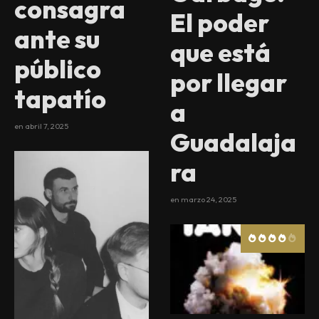
consagra
El poder
ante su
que está
público
por llegar
tapatío
a
en
abril 7, 2025
Guadalaja
ra
en
marzo 24, 2025