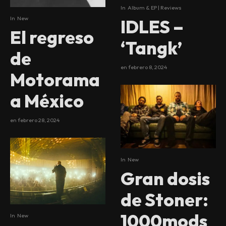
In
Album & EP | Reviews
In
New
IDLES –
El regreso
‘Tangk’
de
en
febrero 8, 2024
Motorama
a México
en
febrero 28, 2024
In
New
Gran dosis
de Stoner:
1000mods
In
New