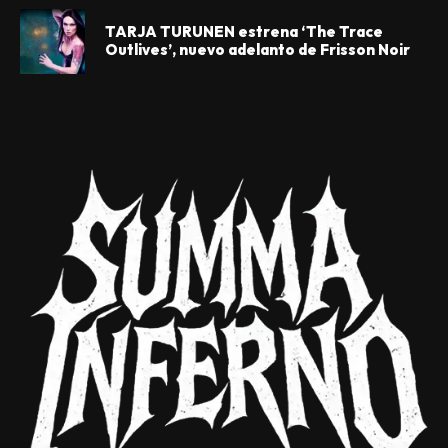
TARJA TURUNEN estrena ‘The Trace
Outlives’, nuevo adelanto de Frisson Noir