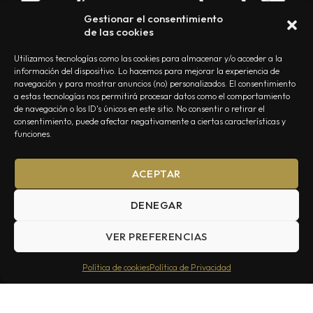
Gestionar el consentimiento
de las cookies
Utilizamos tecnologías como las cookies para almacenar y/o acceder a la
información del dispositivo. Lo hacemos para mejorar la experiencia de
navegación y para mostrar anuncios (no) personalizados. El consentimiento
a estas tecnologías nos permitirá procesar datos como el comportamiento
NOSOTROS
CONTACTO
EDITORIAL
POLÍTICA DE PRIVACIDAD
de navegación o los ID's únicos en este sitio. No consentir o retirar el
consentimiento, puede afectar negativamente a ciertas características y
POLÍTICA DE COOKIES
TÉRMINOS Y CONDICIONES
funciones.
ACEPTAR
DENEGAR
VER PREFERENCIAS
Summa Inferno — Todos los Derechos Reservados © 2026
Política de cookies
Política de Privacidad