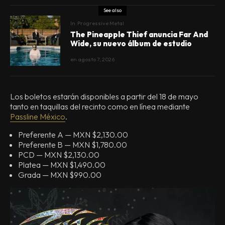
See also
In
Progressive Metal
The Pineapple Thief anuncia Far And
Wide, su nuevo álbum de estudio
en
agosto 7, 2026
Los boletos estarán disponibles a partir del 18 de mayo
tanto en taquillas del recinto como en línea mediante
Passline México
.
Preferente A — MXN $2,130.00
Preferente B — MXN $1,780.00
PCD — MXN $2,130.00
Platea — MXN $1,490.00
Grada — MXN $990.00