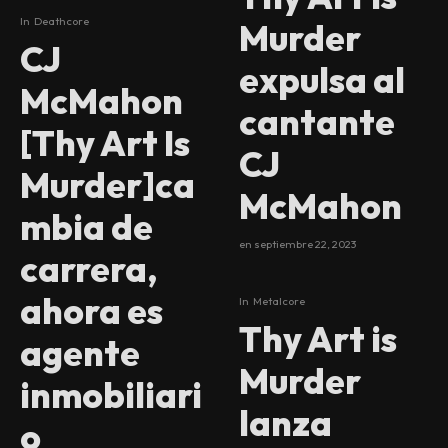
In
Deathcore
Murder
CJ
expulsa al
McMahon
cantante
[Thy Art Is
CJ
Murder]ca
McMahon
mbia de
en
septiembre 22, 2023
carrera,
ahora es
In
Metalcore
Thy Art is
agente
Murder
inmobiliari
lanza
o