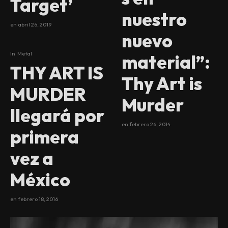
Target’
nuestro
en
abril 26, 2019
nuevo
In
Metal
material”:
THY ART IS
Thy Art is
MURDER
Murder
llegará por
en
febrero 26, 2014
primera
vez a
México
en
febrero 18, 2016