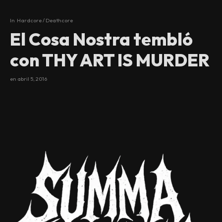
In
Hardcore / Deathcore
87
%
El Cosa Nostra tembló
con THY ART IS MURDER
en
abril 5, 2016