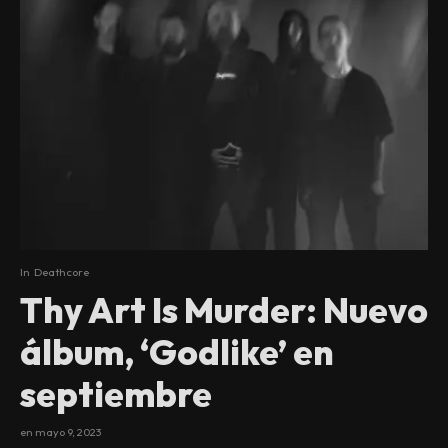
In
Deathcore
Thy Art Is Murder: Nuevo
álbum, ‘Godlike’ en
septiembre
en
mayo 9, 2023