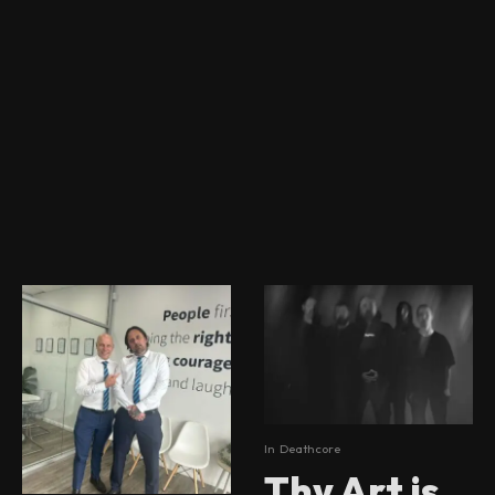
In
Deathcore
Thy Art is