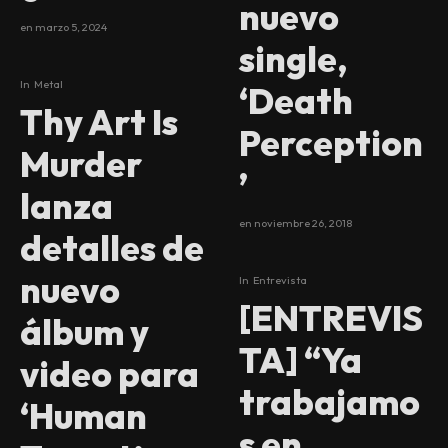
nuevo
en
marzo 5, 2024
single,
In
Metal
‘Death
Thy Art Is
Perception
Murder
’
lanza
en
noviembre 26, 2018
detalles de
nuevo
In
Entrevista
[ENTREVIS
álbum y
TA] “Ya
video para
trabajamo
‘Human
s en