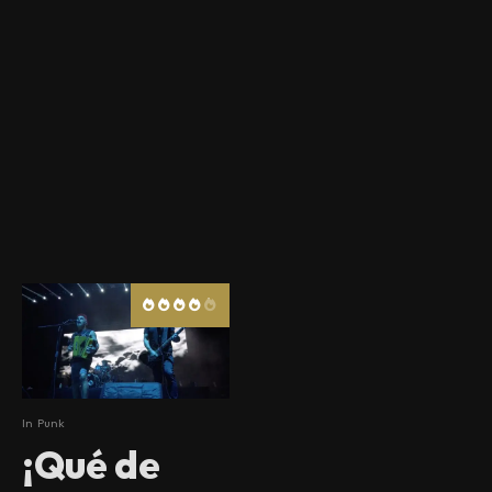
In
Punk
¡Qué de