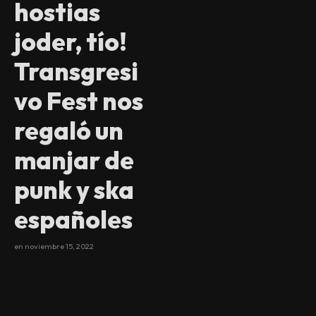
hostias
joder, tío!
Transgresi
vo Fest nos
regaló un
manjar de
punk y ska
españoles
en
noviembre 15, 2022