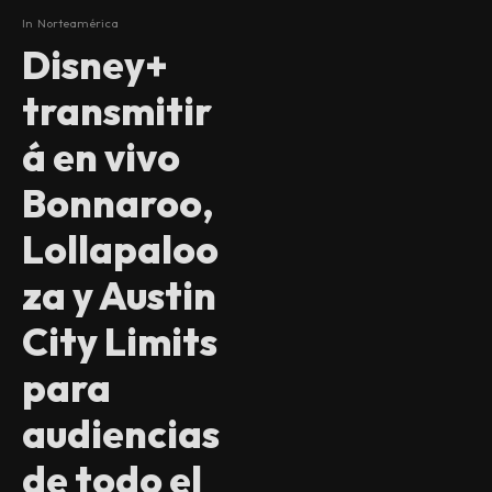
In
Norteamérica
Disney+
transmitir
á en vivo
Bonnaroo,
Lollapaloo
za y Austin
City Limits
para
audiencias
de todo el