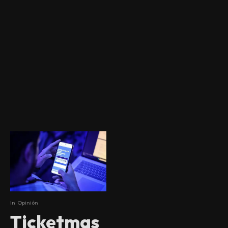
In
Opinión
Ticketmas