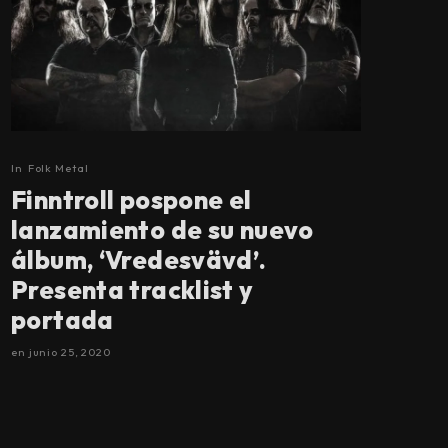
In
Folk Metal
Finntroll pospone el
lanzamiento de su nuevo
álbum, ‘Vredesvävd’.
Presenta tracklist y
portada
en
junio 25, 2020