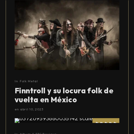
In
Folk Metal
Finntroll y su locura folk de
vuelta en México
en
abril 10, 2023
In
Album & EP | Reviews