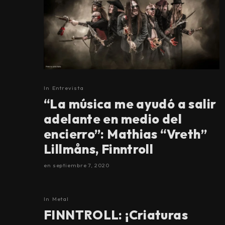
In
Entrevista
“La música me ayudó a salir
adelante en medio del
encierro”: Mathias “Vreth”
Lillmåns, Finntroll
en
septiembre 7, 2020
100
In
Metal
%
FINNTROLL: ¡Criaturas