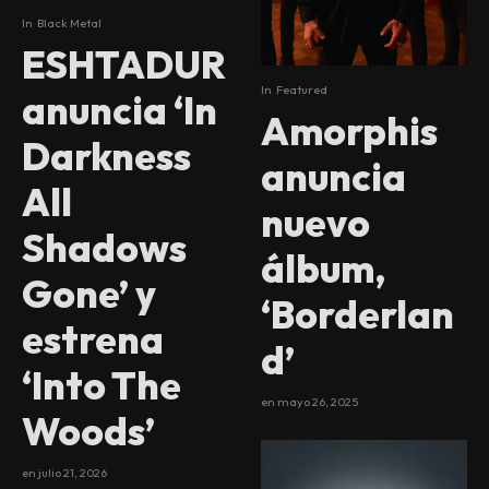
In
Black Metal
ESHTADUR
In
Featured
anuncia ‘In
Amorphis
Darkness
anuncia
All
nuevo
Shadows
álbum,
Gone’ y
‘Borderlan
estrena
d’
‘Into The
en
mayo 26, 2025
Woods’
en
julio 21, 2026