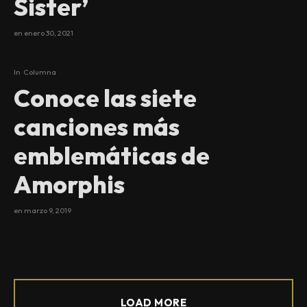
Sister’
en
enero 30, 2021
In
Columna
Conoce las siete
canciones más
emblemáticas de
Amorphis
en
marzo 9, 2019
LOAD MORE