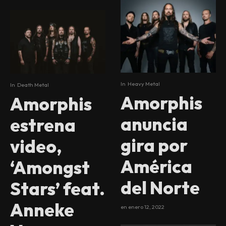
In
Heavy Metal
In
Death Metal
Amorphis
Amorphis
anuncia
estrena
gira por
video,
América
‘Amongst
del Norte
Stars’ feat.
Anneke
en
enero 12, 2022