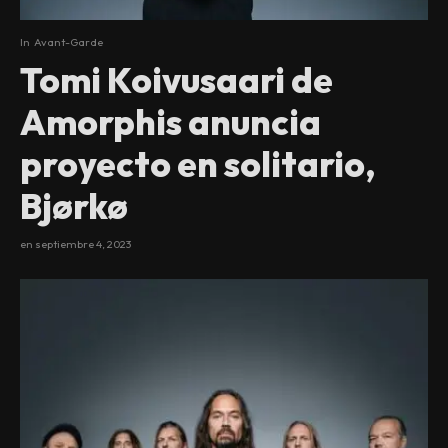
In
Avant-Garde
Tomi Koivusaari de
Amorphis anuncia
proyecto en solitario,
Bjørkø
en
septiembre 4, 2023