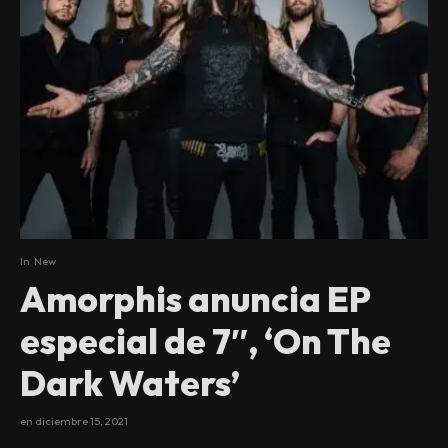
In
New
Amorphis anuncia EP
especial de 7″, ‘On The
Dark Waters’
en
diciembre 15, 2021