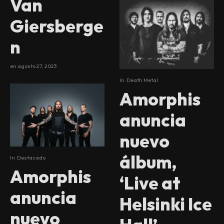
Van
Giersberge
n
en
agosto 27, 2023
In
Death Metal
Amorphis
anuncia
nuevo
álbum,
In
Destacado
Amorphis
‘Live at
anuncia
Helsinki Ice
nuevo