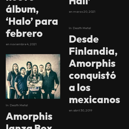
Hall’
álbum,
en
marzo 20, 2021
‘Halo’ para
In
Death Metal
100
febrero
%
Desde
en
noviembre 4, 2021
Finlandia,
Amorphis
conquistó
a los
mexicanos
In
Death Metal
en
abril 30, 2019
Amorphis
lanza Box