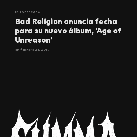
In
Destacado
Bad Religion anuncia fecha
para su nuevo álbum, ‘Age of
Unreason’
en
febrero 26, 2019