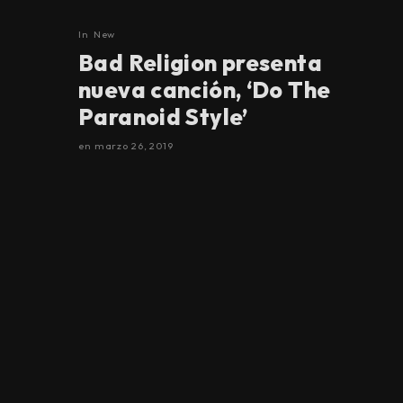
In
New
Bad Religion presenta
nueva canción, ‘Do The
Paranoid Style’
en
marzo 26, 2019