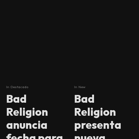
In
Destacado
In
New
Bad
Bad
Religion
Religion
anuncia
presenta
fecha para
nueva