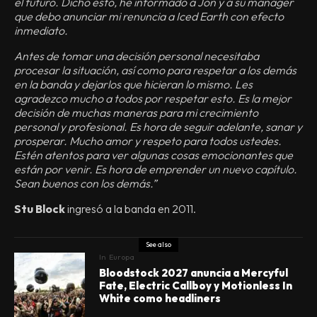
el futuro. Dicho esto, he informado a Jon y a su manager
que debo anunciar mi renuncia a Iced Earth con efecto
inmediato.
Antes de tomar una decisión personal necesitaba
procesar la situación, así como para respetar a los demás
en la banda y dejarlos que hicieran lo mismo. Les
agradezco mucho a todos por respetar esto. Es la mejor
decisión de muchas maneras para mi crecimiento
personal y profesional. Es hora de seguir adelante, sanar y
prosperar. Mucho amor y respeto para todos ustedes.
Estén atentos para ver algunas cosas emocionantes que
están por venir. Es hora de emprender un nuevo capítulo.
Sean buenos con los demás.”
Stu Block
ingresó a la banda en 2011.
See also
In
Europa
Bloodstock 2027 anuncia a Mercyful
Fate, Electric Callboy y Motionless In
White como headliners