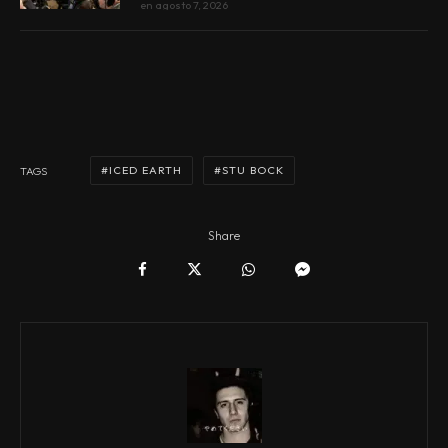
en
agosto 7, 2026
ICED EARTH
STU BOCK
TAGS
Share