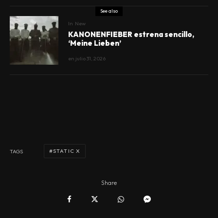
See also
In
New
KANONENFIEBER estrena sencillo,
‘Meine Lieben’
en
julio 31, 2026
STATIC X
TAGS
Share