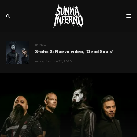
In
New
Static X: Nuevo video, ‘Dead Souls’
en
septiembre 22, 2020