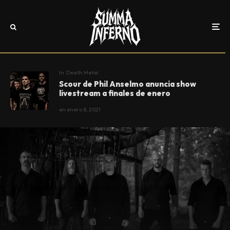
In
Death Metal
Scour de Phil Anselmo anuncia show
livestream a finales de enero
en
enero 8, 2021