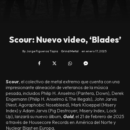
Scour: Nuevo video, ‘Blades’
By
Jorge Figueroa Tapia
Grind Metal
en
enero 17, 2025
Scour
, el colectivo de metal extremo que cuenta con una
impresionante alineación de veteranos de la música
pesada, incluidos Philip H. Anselmo (Pantera, Down), Derek
Engemann (Philip H. Anselmo & The Illegals), John Jarvis
(Nest, Agoraphobic Nosebleed), Mark Kloeppel (Misery
Index) y Adam Jarvis (Pig Destroyer, Misery Index, Lock
Up), lanzará su nuevo álbum,
Gold
, el 21 de febrero de 2025
a través de Housecore Records en América del Norte y
Nuclear Blast en Europa.