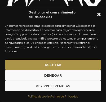
Gestionar el consentimiento
de las cookies
Utilizamos tecnologías como las cookies para almacenar y/o acceder a la
información del dispositivo. Lo hacemos para mejorar la experiencia de
navegación y para mostrar anuncios (no) personalizados. El consentimiento
a estas tecnologías nos permitirá procesar datos como el comportamiento
NOSOTROS
CONTACTO
EDITORIAL
POLÍTICA DE PRIVACIDAD
de navegación o los ID's únicos en este sitio. No consentir o retirar el
consentimiento, puede afectar negativamente a ciertas características y
POLÍTICA DE COOKIES
TÉRMINOS Y CONDICIONES
funciones.
ACEPTAR
DENEGAR
VER PREFERENCIAS
Summa Inferno — Todos los Derechos Reservados © 2026
Política de cookies
Política de Privacidad