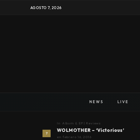
AGOSTO 7, 2026
NEWS
LIVE
In
Album & EP | Reviews
WOLMOTHER – ‘Victorious’
7
en
febrero 16, 2016