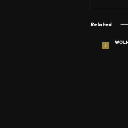
Related
WOLMO
7