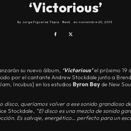
‘Victorious’
By
Jorge Figueroa Tapia
Rock
en
noviembre 20, 2015
anzarán su nuevo álbum,
‘Victorious’
el próximo 19 
ucido por el cantante Andrew Stockdale junto a Bren
Jam, Incubus] en los estudios
Byron Bay
de New Sout
.
o disco, queríamos volver a ese sonido grandioso d
ice Stockdale,
“El disco es una mezcla de sonido gar
cción. Es salvaje, energético… perfecto para un esce