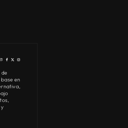
 de
 base en
ernativa,
bajo
tos,
 y