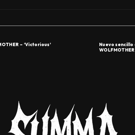
THER – ‘Victorious’
Nuevo sencillo
WOLFMOTHER, ‘